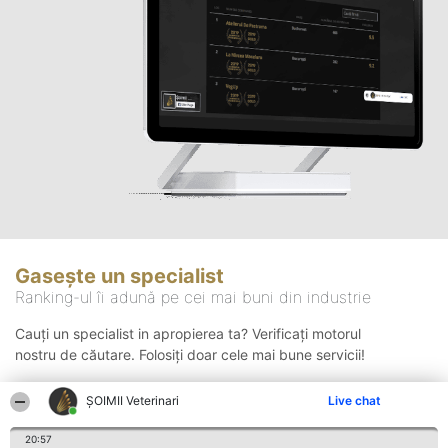
Gasește un specialist
Ranking-ul îi adună pe cei mai buni din industrie
Cauți un specialist in apropierea ta? Verificați motorul
nostru de căutare. Folosiți doar cele mai bune servicii!
ȘOIMII Veterinari
Live chat
Căutare
20:57