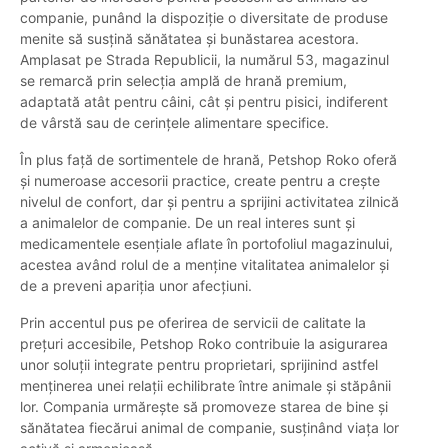
companie, punând la dispoziție o diversitate de produse
menite să susțină sănătatea și bunăstarea acestora.
Amplasat pe Strada Republicii, la numărul 53, magazinul
se remarcă prin selecția amplă de hrană premium,
adaptată atât pentru câini, cât și pentru pisici, indiferent
de vârstă sau de cerințele alimentare specifice.
În plus față de sortimentele de hrană, Petshop Roko oferă
și numeroase accesorii practice, create pentru a crește
nivelul de confort, dar și pentru a sprijini activitatea zilnică
a animalelor de companie. De un real interes sunt și
medicamentele esențiale aflate în portofoliul magazinului,
acestea având rolul de a menține vitalitatea animalelor și
de a preveni apariția unor afecțiuni.
Prin accentul pus pe oferirea de servicii de calitate la
prețuri accesibile, Petshop Roko contribuie la asigurarea
unor soluții integrate pentru proprietari, sprijinind astfel
menținerea unei relații echilibrate între animale și stăpânii
lor. Compania urmărește să promoveze starea de bine și
sănătatea fiecărui animal de companie, susținând viața lor