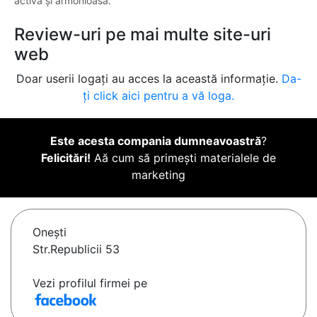
activă și armonioasă.
Review-uri pe mai multe site-uri
web
Doar userii logați au acces la această informație.
Da-
ți click aici pentru a vă loga.
Este acesta compania dumneavoastră
?
Felicitări!
Aă cum să primești materialele de
marketing
Oneşti
Str.Republicii 53
Vezi profilul firmei pe