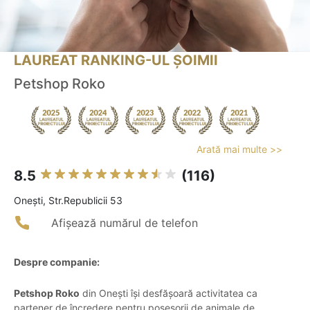
LAUREAT RANKING-UL ȘOIMII
Petshop Roko
Arată mai multe >>
8.5
(116)
Oneşti, Str.Republicii 53
Afișează numărul de telefon
Despre companie:
Petshop Roko
din Onești își desfășoară activitatea ca
partener de încredere pentru posesorii de animale de