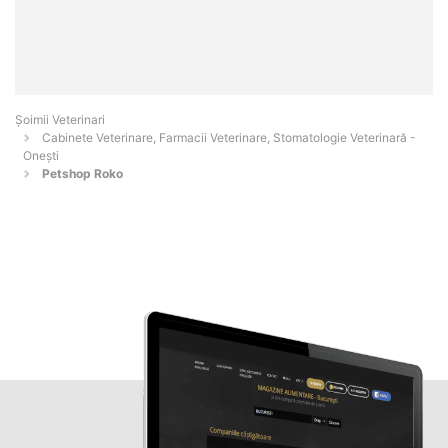
Șoimii Veterinari
Cabinete Veterinare, Farmacii Veterinare, Stomatologie Veterinară -
Oneşti
Petshop Roko