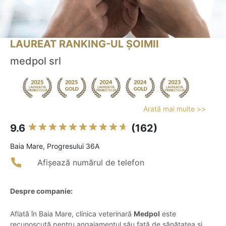
LAUREAT RANKING-UL ȘOIMII
medpol srl
Arată mai multe >>
9.6
(162)
Baia Mare, Progresului 36A
Afișează numărul de telefon
Despre companie:
Aflată în Baia Mare, clinica veterinară
Medpol
este
recunoscută pentru angajamentul său față de sănătatea și