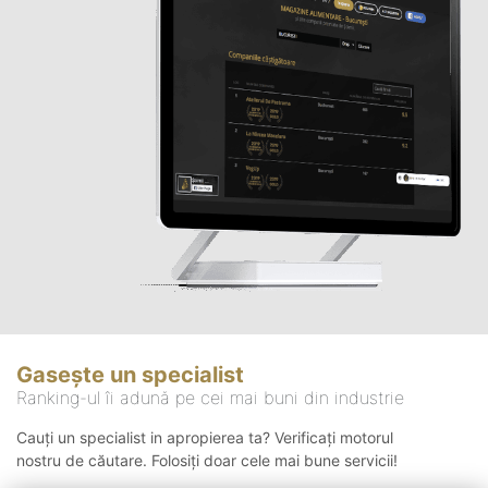
Gasește un specialist
Ranking-ul îi adună pe cei mai buni din industrie
Cauți un specialist in apropierea ta? Verificați motorul
nostru de căutare. Folosiți doar cele mai bune servicii!