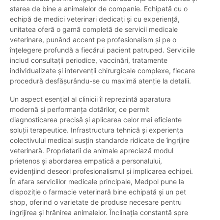
starea de bine a animalelor de companie. Echipată cu o
echipă de medici veterinari dedicați și cu experiență,
unitatea oferă o gamă completă de servicii medicale
veterinare, punând accent pe profesionalism și pe o
înțelegere profundă a fiecărui pacient patruped. Serviciile
includ consultații periodice, vaccinări, tratamente
individualizate și intervenții chirurgicale complexe, fiecare
procedură desfășurându-se cu maximă atenție la detalii.
Un aspect esențial al clinicii îl reprezintă aparatura
modernă și performanța dotărilor, ce permit
diagnosticarea precisă și aplicarea celor mai eficiente
soluții terapeutice. Infrastructura tehnică și experiența
colectivului medical susțin standarde ridicate de îngrijire
veterinară. Proprietarii de animale apreciază modul
prietenos și abordarea empatică a personalului,
evidențiind deseori profesionalismul și implicarea echipei.
În afara serviciilor medicale principale, Medpol pune la
dispoziție o farmacie veterinară bine echipată și un pet
shop, oferind o varietate de produse necesare pentru
îngrijirea și hrănirea animalelor. Înclinația constantă spre