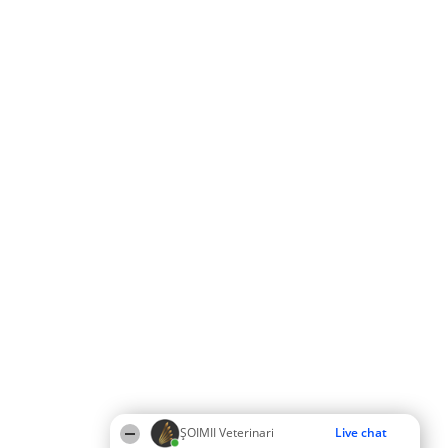
ȘOIMII Veterinari
Live chat