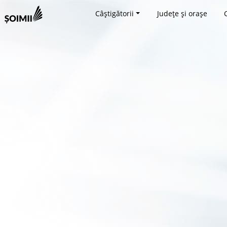
Câștigătorii
Județe și orașe