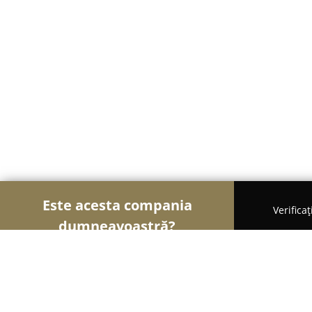
Este acesta compania
Verifica
dumneavoastră?
Șoimii Veterinari
Cabinete Veterinare, Farmacii 