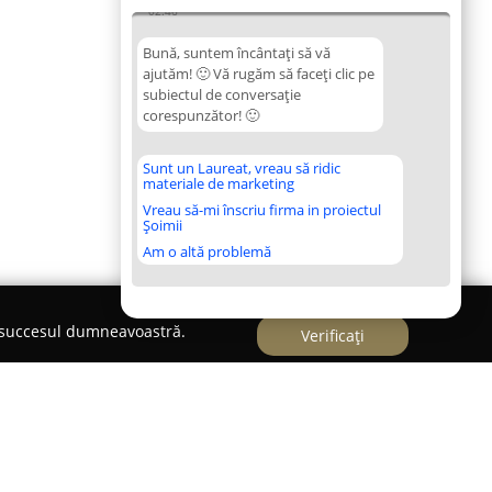
02:46
Bună, suntem încântați să vă
ajutăm! 🙂 Vă rugăm să faceți clic pe
subiectul de conversație
corespunzător! 🙂
Sunt un Laureat, vreau să ridic
materiale de marketing
Vreau să-mi înscriu firma in proiectul
Șoimii
Am o altă problemă
e succesul dumneavoastră.
Verificați