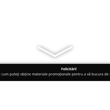
Felicitări!
ți cum puteți obține materiale promoționale pentru a vă bucura d
Veterinare, Stomatologie Veterinară - Craiova
Loyal Vet