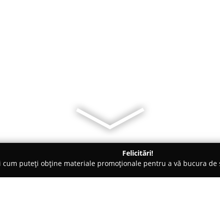
Felicitări!
ți cum puteți obține materiale promoționale pentru a vă bucura d
Veterinare, Stomatologie Veterinară - Satu Mare
Veterinar Satu