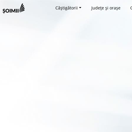
Câștigătorii
Județe și orașe