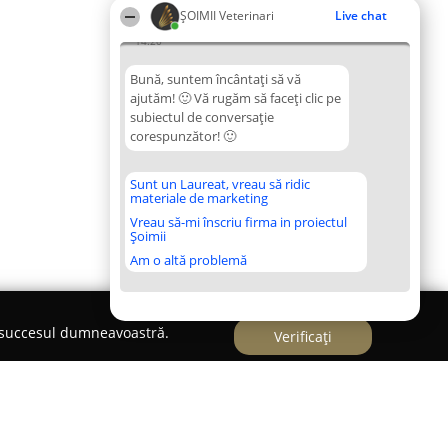
ȘOIMII Veterinari
Live chat
14:20
Bună, suntem încântați să vă
ajutăm! 🙂 Vă rugăm să faceți clic pe
subiectul de conversație
corespunzător! 🙂
Sunt un Laureat, vreau să ridic
materiale de marketing
Vreau să-mi înscriu firma in proiectul
Șoimii
Am o altă problemă
e succesul dumneavoastră.
Verificați
 Mare