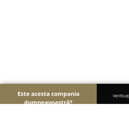
Este acesta compania
Verifica
dumneavoastră?
Șoimii Veterinari
Cabinete Veterinare, Farmacii 