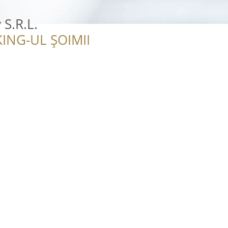
 S.R.L.
ING-UL ȘOIMII