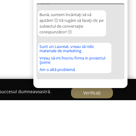
23:32
Bună, suntem încântați să vă
ajutăm! 🙂 Vă rugăm să faceți clic pe
subiectul de conversație
corespunzător! 🙂
Sunt un Laureat, vreau să ridic
materiale de marketing
Vreau să-mi înscriu firma in proiectul
Șoimii
Am o altă problemă
e succesul dumneavoastră.
Verificați
m Serv S.R.L.