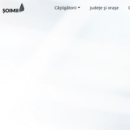
Câștigătorii
Județe și orașe