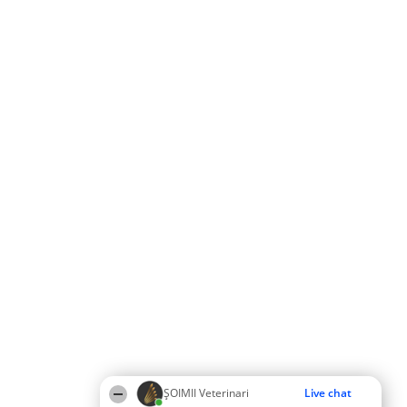
ȘOIMII Veterinari
Live chat