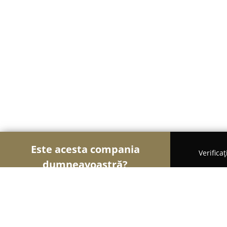
Este acesta compania
Verifica
dumneavoastră?
Șoimii Veterinari
Cabinete Veterinare, Farmacii 