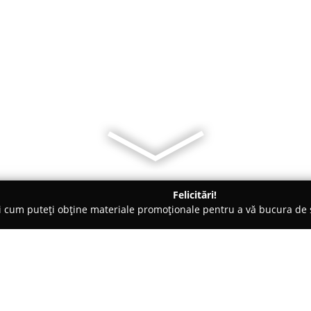
Felicitări!
ți cum puteți obține materiale promoționale pentru a vă bucura d
Veterinare, Stomatologie Veterinară - Târgu Cărbuneşti
Elvet Co