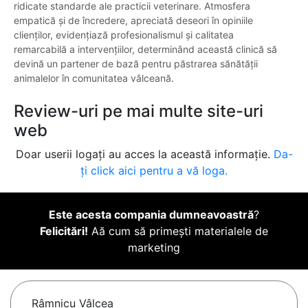
ridicate standarde ale practicii veterinare. Atmosfera
empatică și de încredere, apreciată deseori în opiniile
clienților, evidențiază profesionalismul și calitatea
remarcabilă a intervențiilor, determinând această clinică să
devină un partener de bază pentru păstrarea sănătății
animalelor în comunitatea vâlceană.
Review-uri pe mai multe site-uri
web
Doar userii logați au acces la această informație.
Da-
ți click aici pentru a vă loga.
Este acesta compania dumneavoastră
?
Felicitări!
Aă cum să primești materialele de
marketing
Râmnicu Vâlcea