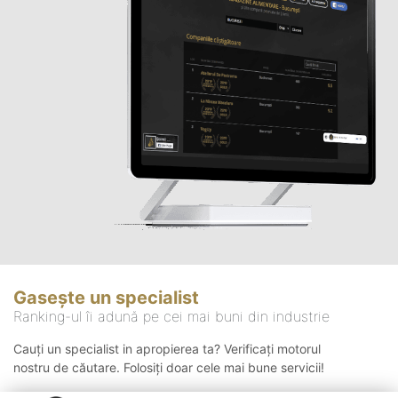
Gasește un specialist
Ranking-ul îi adună pe cei mai buni din industrie
Cauți un specialist in apropierea ta? Verificați motorul
nostru de căutare. Folosiți doar cele mai bune servicii!