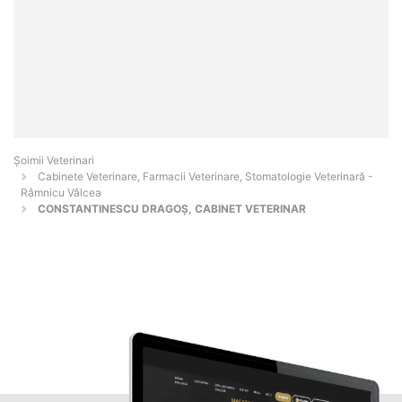
Șoimii Veterinari
Cabinete Veterinare, Farmacii Veterinare, Stomatologie Veterinară -
Râmnicu Vâlcea
CONSTANTINESCU DRAGOŞ, CABINET VETERINAR