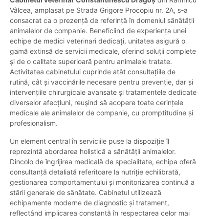
Vâlcea, amplasat pe Strada Grigore Procopiu nr. 2A, s-a
consacrat ca o prezență de referință în domeniul sănătății
animalelor de companie. Beneficiind de experiența unei
echipe de medici veterinari dedicați, unitatea asigură o
gamă extinsă de servicii medicale, oferind soluții complete
și de o calitate superioară pentru animalele tratate.
Activitatea cabinetului cuprinde atât consultațiile de
rutină, cât și vaccinările necesare pentru prevenție, dar și
intervențiile chirurgicale avansate și tratamentele dedicate
diverselor afecțiuni, reușind să acopere toate cerințele
medicale ale animalelor de companie, cu promptitudine și
profesionalism.
Un element central în serviciile puse la dispoziție îl
reprezintă abordarea holistică a sănătății animalelor.
Dincolo de îngrijirea medicală de specialitate, echipa oferă
consultanță detaliată referitoare la nutriție echilibrată,
gestionarea comportamentului și monitorizarea continuă a
stării generale de sănătate. Cabinetul utilizează
echipamente moderne de diagnostic și tratament,
reflectând implicarea constantă în respectarea celor mai