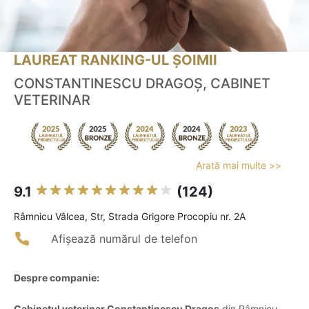
LAUREAT RANKING-UL ȘOIMII
CONSTANTINESCU DRAGOŞ, CABINET
VETERINAR
Arată mai multe >>
9.1
(124)
Râmnicu Vâlcea, Str, Strada Grigore Procopiu nr. 2A
Afișează numărul de telefon
Despre companie:
Cabinetul veterinar Constantinescu Dragoș
din Râmnicu