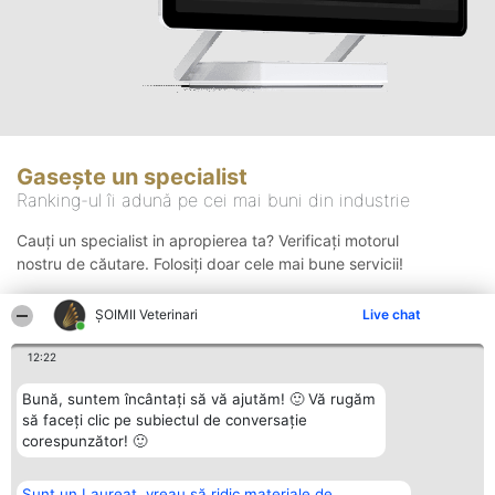
Gasește un specialist
Ranking-ul îi adună pe cei mai buni din industrie
Cauți un specialist in apropierea ta? Verificați motorul
nostru de căutare. Folosiți doar cele mai bune servicii!
ȘOIMII Veterinari
Live chat
Căutare
12:22
Bună, suntem încântați să vă ajutăm! 🙂 Vă rugăm
să faceți clic pe subiectul de conversație
corespunzător! 🙂
Sunt un Laureat, vreau să ridic materiale de