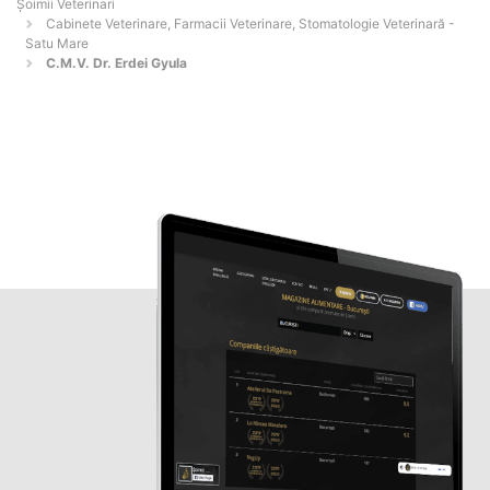
Șoimii Veterinari
Cabinete Veterinare, Farmacii Veterinare, Stomatologie Veterinară -
Satu Mare
C.M.V. Dr. Erdei Gyula