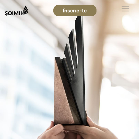
Înscrie-te