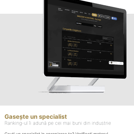
Gasește un specialist
Ranking-ul îi adună pe cei mai buni din industrie
Cauți un specialist in apropierea ta? Verificați motorul