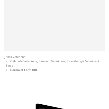
Șoimii Veterinari
Cabinete Veterinare, Farmacii Veterinare, Stomatologie Veterinară -
Timiş
Carmivet Farm SRL