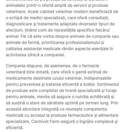
animalelor printr-o ofertă amplă de servicii și produse
veterinare. Acest cabinet veterinar modern beneficiază de
o echipă de medici specializați, care oferă consultații,
diagnosticare și tratamente adaptate diverselor tipuri de
afecțiuni, ținând cont de necesitățile specifice fiecărui
animal. Fie că este vorba despre animale de companie sau
animale de fermă, prioritizarea profesionalismului și
calitatea asistenței medicale rămân aspecte esențiale în
activitatea zilnică a companiei.
Compania dispune, de asemenea, de o farmacie
veterinară bine dotată, care oferă o gamă extinsă de
medicamente destinate uzului veterinar, indispensabile
pentru prevenirea și tratarea eficientă a bolilor. Sortimentul
de produse este completat de hrană specializată și furaje
pentru animale, menite să asigure o nutriție echilibrată și
să susțină o stare de sănătate optimă pe termen lung. Prin
această abordare integrată ce reunește competența
medicală cu accesul la produse farmaceutice și alimentare
specializate, Carmivet Farm asigură o îngrijire complexă și
eficientă.