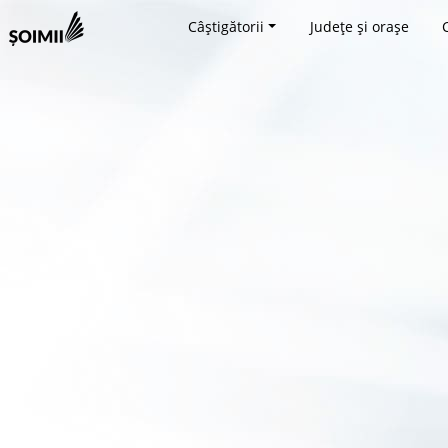
Câștigătorii
Județe și orașe