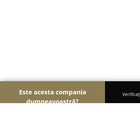
Este acesta compania
Verifica
dumneavoastră?
Șoimii Veterinari
Cabinete Veterinare, Farmacii 