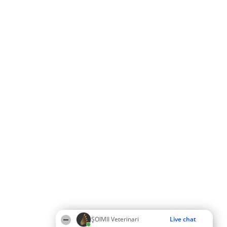
ȘOIMII Veterinari
Live chat