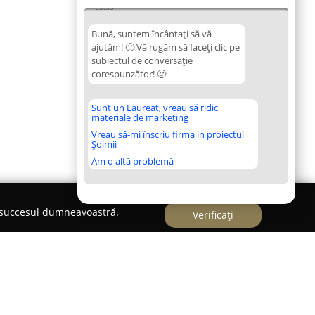
03:55
Bună, suntem încântați să vă
ajutăm! 🙂 Vă rugăm să faceți clic pe
subiectul de conversație
corespunzător! 🙂
Sunt un Laureat, vreau să ridic
materiale de marketing
Vreau să-mi înscriu firma in proiectul
Șoimii
Am o altă problemă
e succesul dumneavoastră.
Verificați