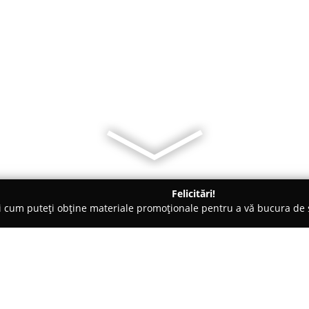
Felicitări!
ți cum puteți obține materiale promoționale pentru a vă bucura d
Veterinare, Stomatologie Veterinară - Bucureşti
CANI VET