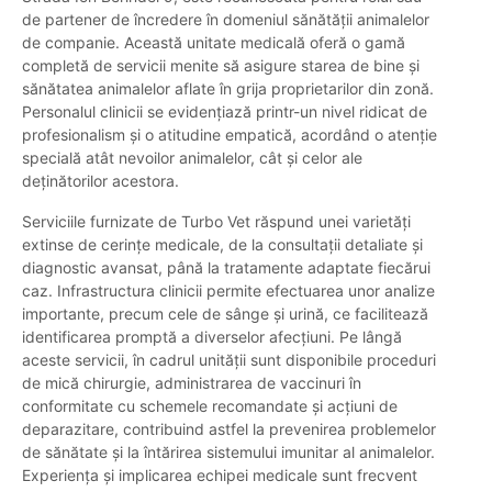
de partener de încredere în domeniul sănătății animalelor
de companie. Această unitate medicală oferă o gamă
completă de servicii menite să asigure starea de bine și
sănătatea animalelor aflate în grija proprietarilor din zonă.
Personalul clinicii se evidențiază printr-un nivel ridicat de
profesionalism și o atitudine empatică, acordând o atenție
specială atât nevoilor animalelor, cât și celor ale
deținătorilor acestora.
Serviciile furnizate de Turbo Vet răspund unei varietăți
extinse de cerințe medicale, de la consultații detaliate și
diagnostic avansat, până la tratamente adaptate fiecărui
caz. Infrastructura clinicii permite efectuarea unor analize
importante, precum cele de sânge și urină, ce facilitează
identificarea promptă a diverselor afecțiuni. Pe lângă
aceste servicii, în cadrul unității sunt disponibile proceduri
de mică chirurgie, administrarea de vaccinuri în
conformitate cu schemele recomandate și acțiuni de
deparazitare, contribuind astfel la prevenirea problemelor
de sănătate și la întărirea sistemului imunitar al animalelor.
Experiența și implicarea echipei medicale sunt frecvent