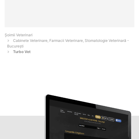
Șoimii Veterinari
Cabinete Veterinare, Farmacii Veterinare, Stomatologie Veterinară -
Bucureşti
Turbo Vet