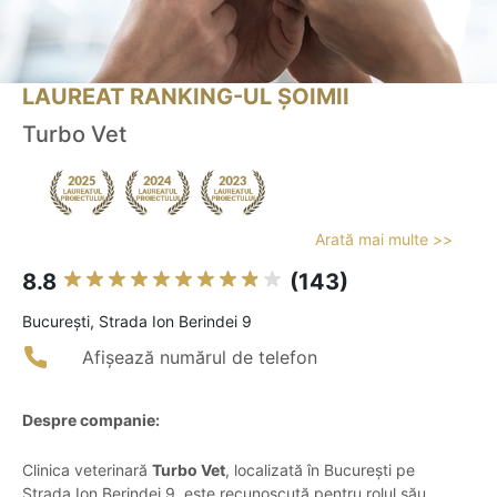
LAUREAT RANKING-UL ȘOIMII
Turbo Vet
Arată mai multe >>
8.8
(143)
Bucureşti, Strada Ion Berindei 9
Afișează numărul de telefon
Despre companie:
Clinica veterinară
Turbo Vet
, localizată în București pe
Strada Ion Berindei 9, este recunoscută pentru rolul său