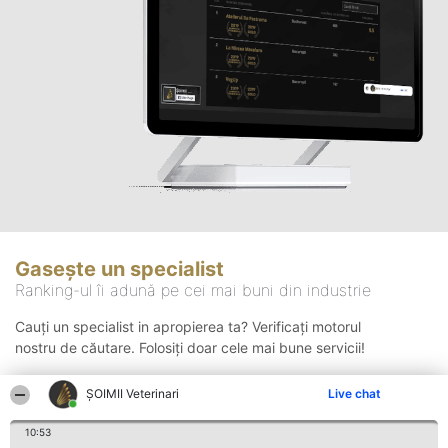
Gasește un specialist
Ranking-ul îi adună pe cei mai buni din industrie
Cauți un specialist in apropierea ta? Verificați motorul
nostru de căutare. Folosiți doar cele mai bune servicii!
ȘOIMII Veterinari
Live chat
Căutare
10:53