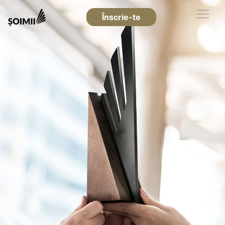
Înscrie-te