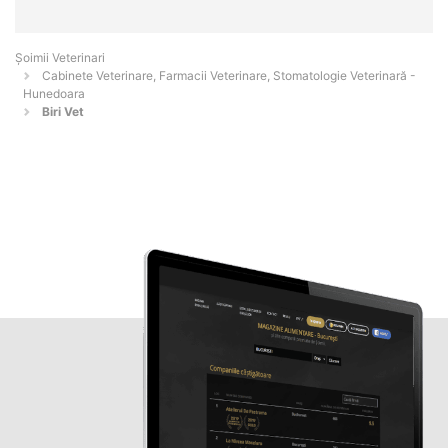
Șoimii Veterinari
Cabinete Veterinare, Farmacii Veterinare, Stomatologie Veterinară -
Hunedoara
Biri Vet