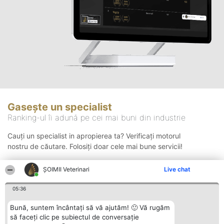
Gasește un specialist
Ranking-ul îi adună pe cei mai buni din industrie
Cauți un specialist in apropierea ta? Verificați motorul
nostru de căutare. Folosiți doar cele mai bune servicii!
ȘOIMII Veterinari
Live chat
Căutare
05:36
Bună, suntem încântați să vă ajutăm! 🙂 Vă rugăm
să faceți clic pe subiectul de conversație