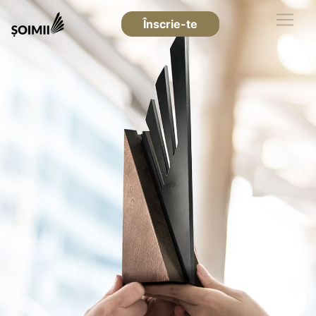
Înscrie-te