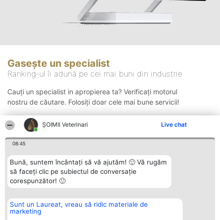
Gasește un specialist
Ranking-ul îi adună pe cei mai buni din industrie
Cauți un specialist in apropierea ta? Verificați motorul
nostru de căutare. Folosiți doar cele mai bune servicii!
ȘOIMII Veterinari
Live chat
Căutare
08:45
Bună, suntem încântați să vă ajutăm! 🙂 Vă rugăm
să faceți clic pe subiectul de conversație
corespunzător! 🙂
Sunt un Laureat, vreau să ridic materiale de
Organizator Ranking
Plebiscyt
Contact
marketing
BRIGHT SOLUTIONS BR SRL
Câștigătorii
Contact
Aleea Timisul De Sus 2 Bl. A30
Lista Tuturor