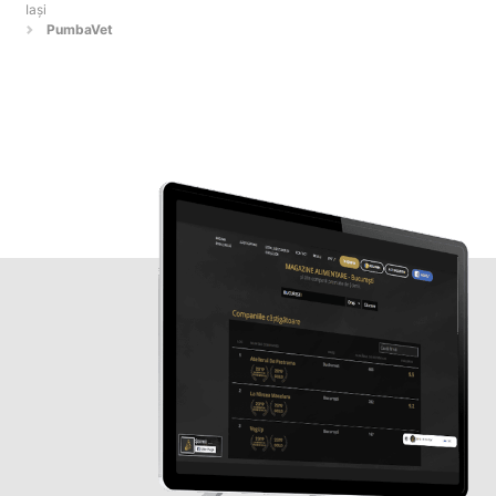
Iaşi
PumbaVet