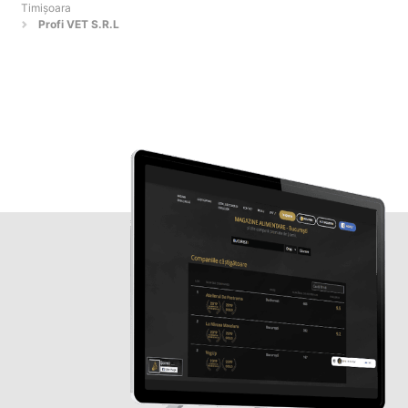
Timişoara
Profi VET S.R.L