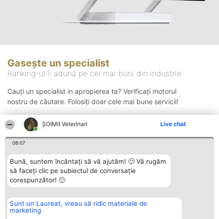
Gasește un specialist
Ranking-ul îi adună pe cei mai buni din industrie
Cauți un specialist in apropierea ta? Verificați motorul
nostru de căutare. Folosiți doar cele mai bune servicii!
ȘOIMII Veterinari
Live chat
Căutare
08:07
Bună, suntem încântați să vă ajutăm! 🙂 Vă rugăm
să faceți clic pe subiectul de conversație
corespunzător! 🙂
Sunt un Laureat, vreau să ridic materiale de
Organizator Ranking
Plebiscyt
Contact
marketing
BRIGHT SOLUTIONS BR SRL
Câștigătorii
Contact
Aleea Timisul De Sus 2 Bl. A30
Lista Tuturor