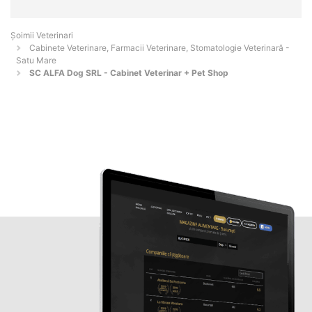
Șoimii Veterinari
Cabinete Veterinare, Farmacii Veterinare, Stomatologie Veterinară -
Satu Mare
SC ALFA Dog SRL - Cabinet Veterinar + Pet Shop