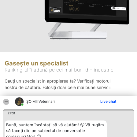
Gasește un specialist
Ranking-ul îi adună pe cei mai buni din industrie
Cauți un specialist in apropierea ta? Verificați motorul
nostru de căutare. Folosiți doar cele mai bune servicii!
ȘOIMII Veterinari
Live chat
Căutare
21:31
Bună, suntem încântați să vă ajutăm! 🙂 Vă rugăm
să faceți clic pe subiectul de conversație
corespunzător! 🙂