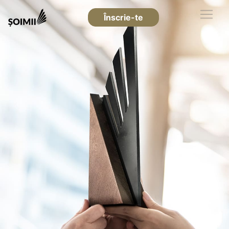
Înscrie-te