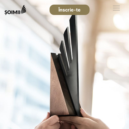
Înscrie-te