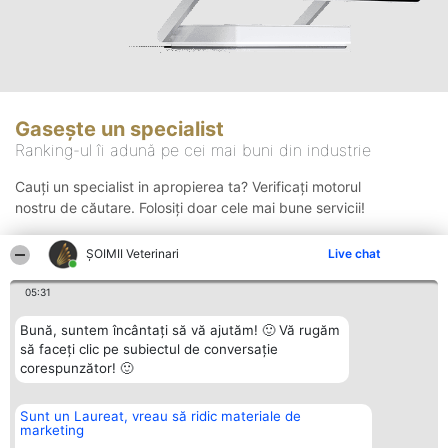
Gasește un specialist
Ranking-ul îi adună pe cei mai buni din industrie
Cauți un specialist in apropierea ta? Verificați motorul
nostru de căutare. Folosiți doar cele mai bune servicii!
ȘOIMII Veterinari
Live chat
Căutare
05:31
Bună, suntem încântați să vă ajutăm! 🙂 Vă rugăm
să faceți clic pe subiectul de conversație
corespunzător! 🙂
Sunt un Laureat, vreau să ridic materiale de
Organizator Ranking
Plebiscyt
Contact
marketing
BRIGHT SOLUTIONS BR SRL
Câștigătorii
Contact
Aleea Timisul De Sus 2 Bl. A30
Lista Tuturor