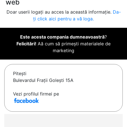
web
Doar userii logați au acces la această informație.
Da-
ți click aici pentru a vă loga.
Este acesta compania dumneavoastră
?
Felicitări!
Aă cum să primești materialele de
marketing
Piteşti
Bulevardul Frații Golești 15A
Vezi profilul firmei pe