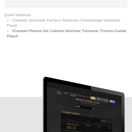
Șoimii Veterinari
Cabinete Veterinare, Farmacii Veterinare, Stomatologie Veterinară -
Piteşti
Premium Pharma Vet-Cabinet Veterinar, Farmacie, Frizerie Canină
Pitesti