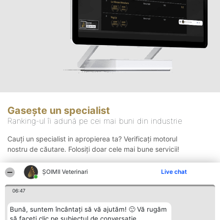
Gasește un specialist
Ranking-ul îi adună pe cei mai buni din industrie
Cauți un specialist in apropierea ta? Verificați motorul
nostru de căutare. Folosiți doar cele mai bune servicii!
ȘOIMII Veterinari
Live chat
Căutare
06:47
Bună, suntem încântați să vă ajutăm! 🙂 Vă rugăm
să faceți clic pe subiectul de conversație