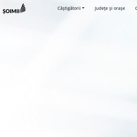
Câștigătorii
Județe și orașe