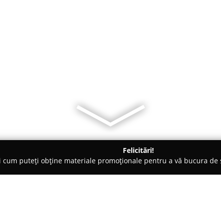
Felicitări!
ți cum puteți obține materiale promoționale pentru a vă bucura d
Veterinare, Stomatologie Veterinară - Zalău
Petit Fauna - Cabin