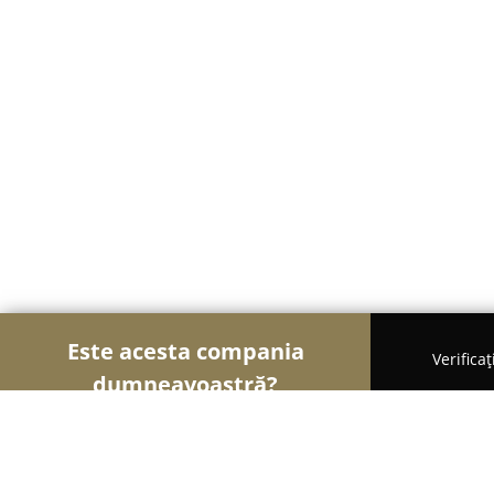
Este acesta compania
Verifica
dumneavoastră?
Șoimii Veterinari
Cabinete Veterinare, Farmacii 