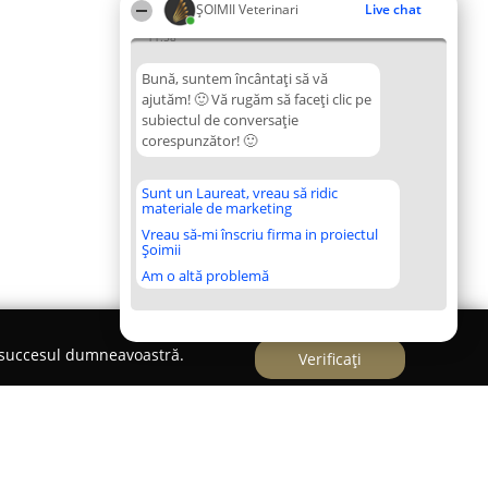
ȘOIMII Veterinari
Live chat
11:58
Bună, suntem încântați să vă
ajutăm! 🙂 Vă rugăm să faceți clic pe
subiectul de conversație
corespunzător! 🙂
Sunt un Laureat, vreau să ridic
materiale de marketing
Vreau să-mi înscriu firma in proiectul
Șoimii
Am o altă problemă
e succesul dumneavoastră.
Verificați
et Medical Veterinar & Farmacie Veterinară Zalău