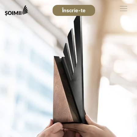
Înscrie-te