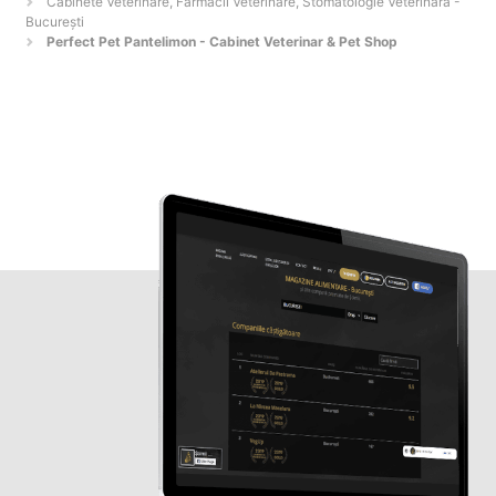
Cabinete Veterinare, Farmacii Veterinare, Stomatologie Veterinară -
Bucureşti
Perfect Pet Pantelimon - Cabinet Veterinar & Pet Shop