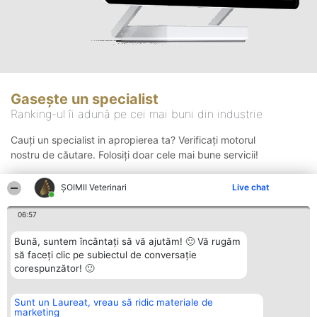
Gasește un specialist
Ranking-ul îi adună pe cei mai buni din industrie
Cauți un specialist in apropierea ta? Verificați motorul
nostru de căutare. Folosiți doar cele mai bune servicii!
ȘOIMII Veterinari
Live chat
Căutare
06:57
Bună, suntem încântați să vă ajutăm! 🙂 Vă rugăm
să faceți clic pe subiectul de conversație
corespunzător! 🙂
Sunt un Laureat, vreau să ridic materiale de
Organizator Ranking
Plebiscyt
Contact
marketing
BRIGHT SOLUTIONS BR SRL
Câștigătorii
Contact