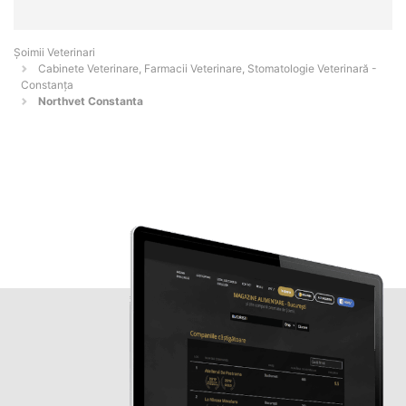
Șoimii Veterinari
Cabinete Veterinare, Farmacii Veterinare, Stomatologie Veterinară -
Constanţa
Northvet Constanta