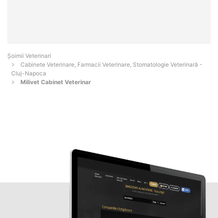
Șoimii Veterinari
Cabinete Veterinare, Farmacii Veterinare, Stomatologie Veterinară -
Cluj-Napoca
Milivet Cabinet Veterinar