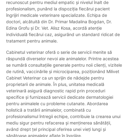
recunoscut pentru mediul empatic și nivelul înalt de
profesionalism, punând la dispoziția fiecărui pacient
îngrijiri medicale veterinare specializate. Echipa de
doctori, alcătuită din Dr. Primar Madalina Bogdan, Dr.
Edina Grofu și Dr. Vet. Alisz Kosa, acordă atenție
individuală fiecărui caz, asigurând un standard ridicat de
tratament pentru animale.
Cabinetul veterinar oferă o serie de servicii menite să
răspundă diverselor nevoi ale animalelor. Printre acestea
se numără consultațiile generale pentru noii clienți, vizitele
de rutină, vaccinările și microciparea, poziționând Milivet
Cabinet Veterinar ca un sprijin de nădejde pentru
proprietarii de animale. În plus, unitatea medicală
veterinară asigură diagnostic rapid prin proceduri
specifice și furnizează servicii dedicate dermatologiei
pentru animalele cu probleme cutanate. Abordarea
holistică a tratării animalelor, combinată cu
profesionalismul întregii echipe, contribuie la crearea unui
mediu sigur pentru refacerea și menținerea sănătății,
având drept țel principal oferirea unei vieți lungi și
sănătoase animalelor aflate în îngrijire.