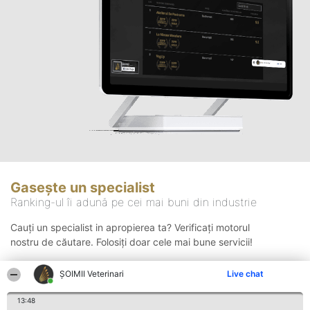
Gasește un specialist
Ranking-ul îi adună pe cei mai buni din industrie
Cauți un specialist in apropierea ta? Verificați motorul
nostru de căutare. Folosiți doar cele mai bune servicii!
ȘOIMII Veterinari
Live chat
Căutare
13:48