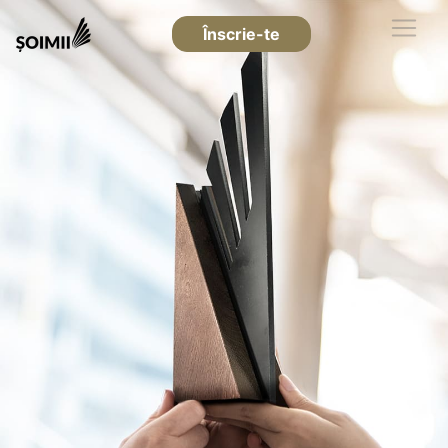
Înscrie-te