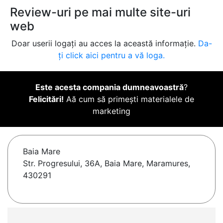
Review-uri pe mai multe site-uri
web
Doar userii logați au acces la această informație.
Da-
ți click aici pentru a vă loga.
Este acesta compania dumneavoastră
?
Felicitări!
Aă cum să primești materialele de
marketing
Baia Mare
Str. Progresului, 36A, Baia Mare, Maramures,
430291