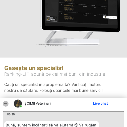
Gasește un specialist
Ranking-ul îi adună pe cei mai buni din industrie
Cauți un specialist in apropierea ta? Verificați motorul
nostru de căutare. Folosiți doar cele mai bune servicii!
ȘOIMII Veterinari
Live chat
Căutare
06:39
Bună, suntem încântați să vă ajutăm! 🙂 Vă rugăm