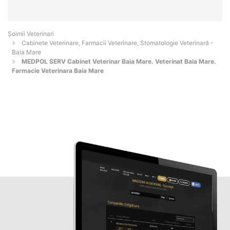
Șoimii Veterinari
Cabinete Veterinare, Farmacii Veterinare, Stomatologie Veterinară -
Baia Mare
MEDPOL SERV Cabinet Veterinar Baia Mare. Veterinat Baia Mare.
Farmacie Veterinara Baia Mare