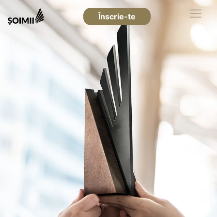
Înscrie-te