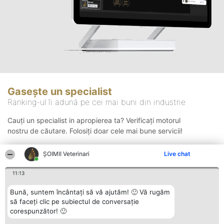
Gasește un specialist
Ranking-ul îi adună pe cei mai buni din industrie
Cauți un specialist in apropierea ta? Verificați motorul
nostru de căutare. Folosiți doar cele mai bune servicii!
ȘOIMII Veterinari
Live chat
Căutare
11:13
Bună, suntem încântați să vă ajutăm! 🙂 Vă rugăm
să faceți clic pe subiectul de conversație
corespunzător! 🙂