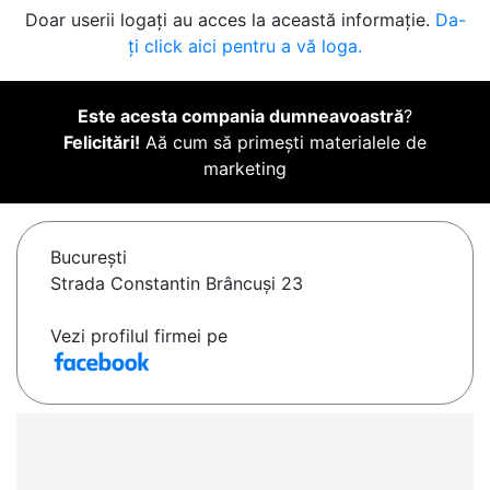
Doar userii logați au acces la această informație.
Da-
ți click aici pentru a vă loga.
Este acesta compania dumneavoastră
?
Felicitări!
Aă cum să primești materialele de
marketing
Bucureşti
Strada Constantin Brâncuși 23
Vezi profilul firmei pe