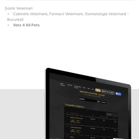
Șoimii Veterinari
Cabinete Veterinare, Farmacii Veterinare, Stomatologie Veterinară -
Bucureşti
Vets 4 All Pets