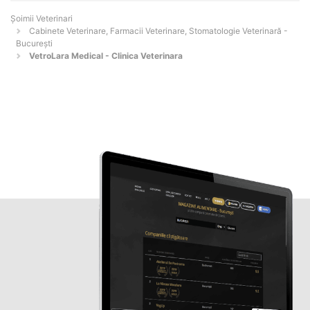
Șoimii Veterinari
Cabinete Veterinare, Farmacii Veterinare, Stomatologie Veterinară -
Bucureşti
VetroLara Medical - Clinica Veterinara