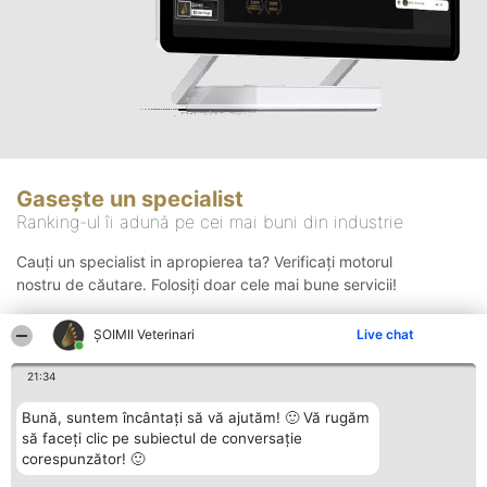
Gasește un specialist
Ranking-ul îi adună pe cei mai buni din industrie
Cauți un specialist in apropierea ta? Verificați motorul
nostru de căutare. Folosiți doar cele mai bune servicii!
ȘOIMII Veterinari
Live chat
Căutare
21:34
Bună, suntem încântați să vă ajutăm! 🙂 Vă rugăm
să faceți clic pe subiectul de conversație
corespunzător! 🙂