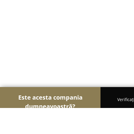
Este acesta compania
Verifica
dumneavoastră?
Șoimii Veterinari
Cabinete Veterinare, Farmacii 