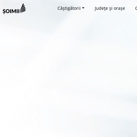
Câștigătorii
Județe și orașe