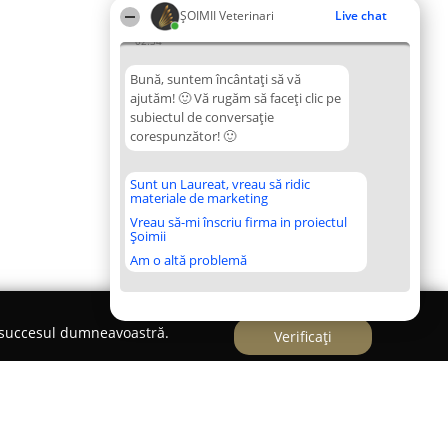
ȘOIMII Veterinari
Live chat
02:34
Bună, suntem încântați să vă
ajutăm! 🙂 Vă rugăm să faceți clic pe
subiectul de conversație
corespunzător! 🙂
Sunt un Laureat, vreau să ridic
materiale de marketing
Vreau să-mi înscriu firma in proiectul
Șoimii
Am o altă problemă
e succesul dumneavoastră.
Verificați