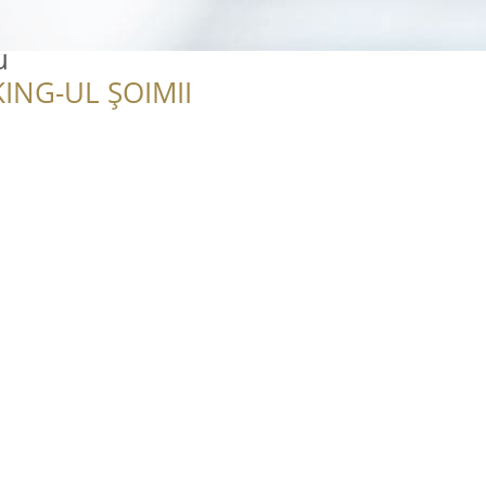
u
ING-UL ȘOIMII