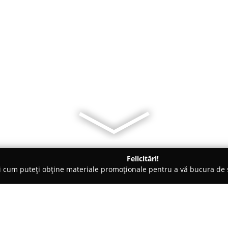
Felicitări!
ți cum puteți obține materiale promoționale pentru a vă bucura d
Veterinare, Stomatologie Veterinară - Timişoara
Veterinarul Tau