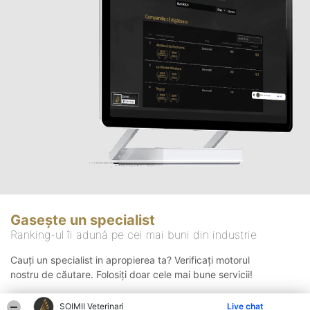
Gasește un specialist
Ranking-ul îi adună pe cei mai buni din industrie
Cauți un specialist in apropierea ta? Verificați motorul
nostru de căutare. Folosiți doar cele mai bune servicii!
ȘOIMII Veterinari
Live chat