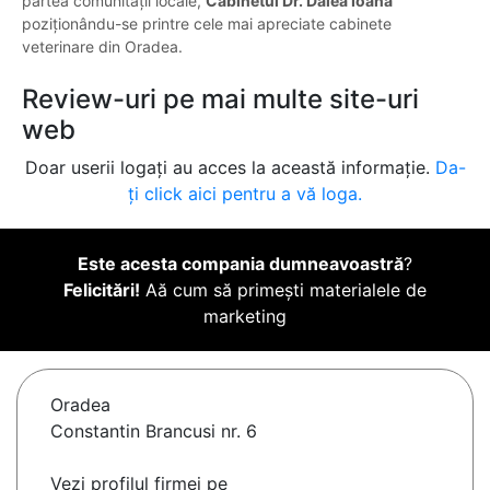
partea comunității locale,
Cabinetul Dr. Dalea Ioana
poziționându-se printre cele mai apreciate cabinete
veterinare din Oradea.
Review-uri pe mai multe site-uri
web
Doar userii logați au acces la această informație.
Da-
ți click aici pentru a vă loga.
Este acesta compania dumneavoastră
?
Felicitări!
Aă cum să primești materialele de
marketing
Oradea
Constantin Brancusi nr. 6
Vezi profilul firmei pe