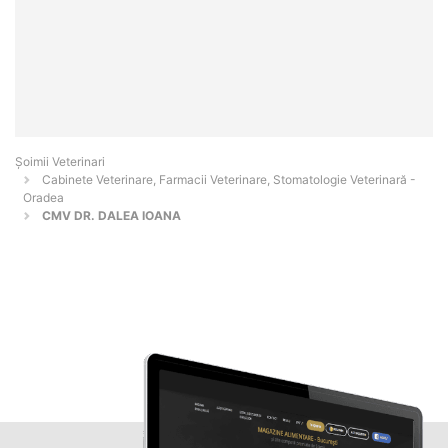
Șoimii Veterinari
Cabinete Veterinare, Farmacii Veterinare, Stomatologie Veterinară -
Oradea
CMV DR. DALEA IOANA