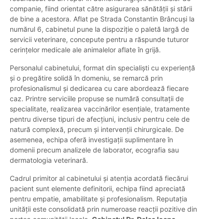
companie, fiind orientat către asigurarea sănătății și stării
de bine a acestora. Aflat pe Strada Constantin Brâncuși la
numărul 6, cabinetul pune la dispoziție o paletă largă de
servicii veterinare, concepute pentru a răspunde tuturor
cerințelor medicale ale animalelor aflate în grijă.
Personalul cabinetului, format din specialiști cu experiență
și o pregătire solidă în domeniu, se remarcă prin
profesionalismul și dedicarea cu care abordează fiecare
caz. Printre serviciile propuse se numără consultații de
specialitate, realizarea vaccinărilor esențiale, tratamente
pentru diverse tipuri de afecțiuni, inclusiv pentru cele de
natură complexă, precum și intervenții chirurgicale. De
asemenea, echipa oferă investigații suplimentare în
domenii precum analizele de laborator, ecografia sau
dermatologia veterinară.
Cadrul primitor al cabinetului și atenția acordată fiecărui
pacient sunt elemente definitorii, echipa fiind apreciată
pentru empatie, amabilitate și profesionalism. Reputația
unității este consolidată prin numeroase reacții pozitive din