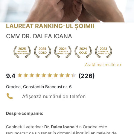
LAUREAT RANKING-UL ȘOIMII
CMV DR. DALEA IOANA
Arată mai multe >>
9.4
(226)
Oradea, Constantin Brancusi nr. 6
Afișează numărul de telefon
Despre companie:
Cabinetul veterinar
Dr. Dalea Ioana
din Oradea este
recunoscut ca un reper în domeniul îngrijirii animalelor de