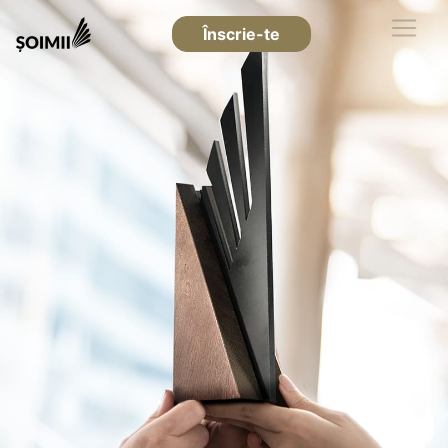
Înscrie-te