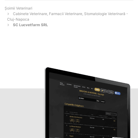
Șoimii Veterinari
Cabinete Veterinare, Farmacii Veterinare, Stomatologie Veterinară -
Cluj-Napoca
SC Lucvetfarm SRL