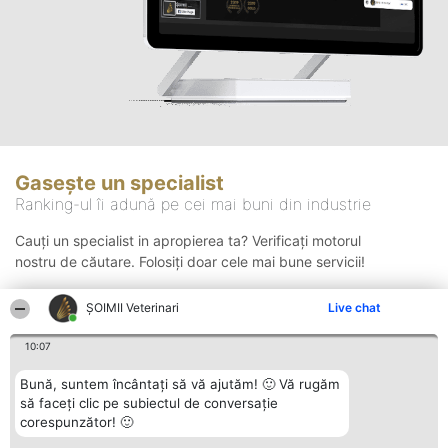
Gasește un specialist
Ranking-ul îi adună pe cei mai buni din industrie
Cauți un specialist in apropierea ta? Verificați motorul
nostru de căutare. Folosiți doar cele mai bune servicii!
ȘOIMII Veterinari
Live chat
Căutare
10:07
Bună, suntem încântați să vă ajutăm! 🙂 Vă rugăm
să faceți clic pe subiectul de conversație
corespunzător! 🙂