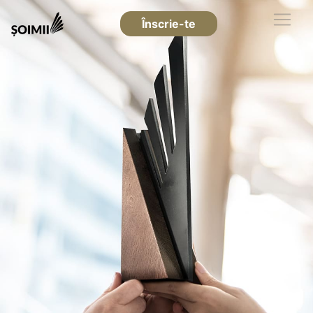
Înscrie-te