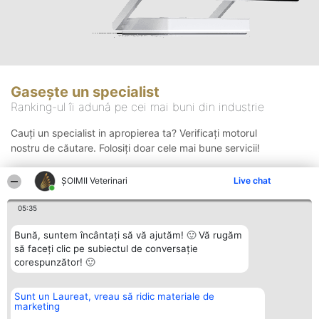
Gasește un specialist
Ranking-ul îi adună pe cei mai buni din industrie
Cauți un specialist in apropierea ta? Verificați motorul
nostru de căutare. Folosiți doar cele mai bune servicii!
ȘOIMII Veterinari
Live chat
Căutare
05:35
Bună, suntem încântați să vă ajutăm! 🙂 Vă rugăm
să faceți clic pe subiectul de conversație
corespunzător! 🙂
Sunt un Laureat, vreau să ridic materiale de
Organizator Ranking
Plebiscyt
Contact
marketing
BRIGHT SOLUTIONS BR SRL
Câștigătorii
Contact
Aleea Timisul De Sus 2 Bl. A30
Lista Tuturor