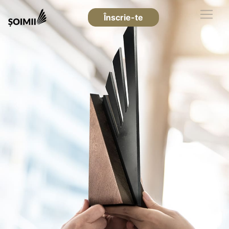
Înscrie-te