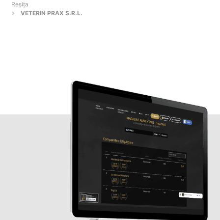
Reşiţa
VETERIN PRAX S.R.L.