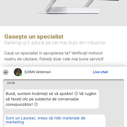
Gasește un specialist
Ranking-ul îi adună pe cei mai buni din industrie
Cauți un specialist in apropierea ta? Verificați motorul
nostru de căutare. Folosiți doar cele mai bune servicii!
ȘOIMII Veterinari
Live chat
Căutare
04:58
Bună, suntem încântați să vă ajutăm! 🙂 Vă rugăm
să faceți clic pe subiectul de conversație
corespunzător! 🙂
Sunt un Laureat, vreau să ridic materiale de
Organizator Ranking
Plebiscyt
Contact
marketing
BRIGHT SOLUTIONS BR SRL
Câștigătorii
Contact
Aleea Timisul De Sus 2 Bl. A30
Lista Tuturor