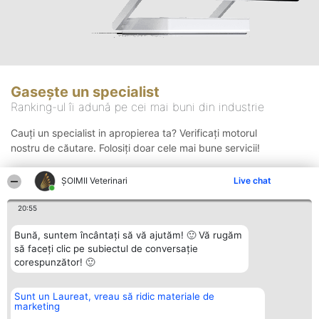
Gasește un specialist
Ranking-ul îi adună pe cei mai buni din industrie
Cauți un specialist in apropierea ta? Verificați motorul
nostru de căutare. Folosiți doar cele mai bune servicii!
ȘOIMII Veterinari
Live chat
Căutare
20:55
Bună, suntem încântați să vă ajutăm! 🙂 Vă rugăm
să faceți clic pe subiectul de conversație
corespunzător! 🙂
Sunt un Laureat, vreau să ridic materiale de
Organizator Ranking
Plebiscyt
Contact
marketing
BRIGHT SOLUTIONS BR SRL
Câștigătorii
Contact
Aleea Timisul De Sus 2 Bl. A30
Lista Tuturor