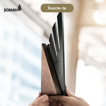
Înscrie-te