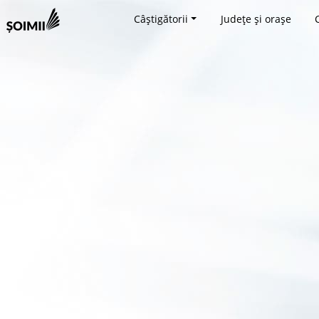
Câștigătorii
Județe și orașe