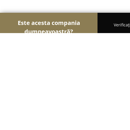
Este acesta compania
Verifica
dumneavoastră?
Șoimii Veterinari
Cabinete Veterinare, Farmacii V
VET ANIMAL HOUSE
9.1
(19)
Iaşi, Stradela Ciric 20