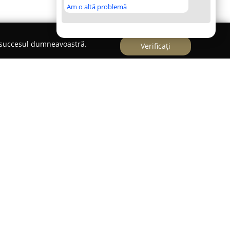
Am o altă problemă
e succesul dumneavoastră.
Verificați
 un cabinet veterinar situat în Iași, pe Stradela
e referință pentru îngrijirea animalelor de
 locale. Acest cabinet se remarcă prin
e medici veterinari, ce manifestă o atitudine
ță de fiecare pacient tratat. Specialiștii sunt
țe, elemente ce contribuie la crearea unei
tru animale, ci și pentru proprietarii acestora.