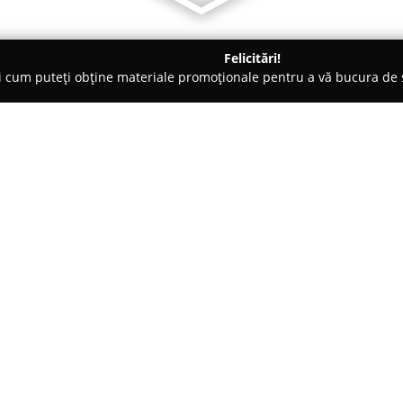
Felicitări!
ți cum puteți obține materiale promoționale pentru a vă bucura d
eterinare, Stomatologie Veterinară - Iaşi
VET ANIMAL HOUSE
Despre companie:
VET ANIMAL HOUSE
constituie
Ciric 20, recunoscut ca punct d
companie în cadrul comunității
profesionalismul echipei sale d
Arată mai multe >>
atentă și plină de compasiune fa
caracterizați de calm și blânde
experiențe pozitive nu doar pen