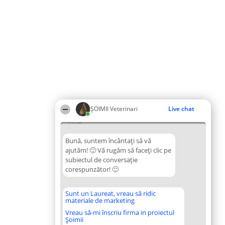
ȘOIMII Veterinari
Live chat
11:18
Bună, suntem încântați să vă
ajutăm! 🙂 Vă rugăm să faceți clic pe
subiectul de conversație
corespunzător! 🙂
Sunt un Laureat, vreau să ridic
materiale de marketing
Vreau să-mi înscriu firma in proiectul
Șoimii