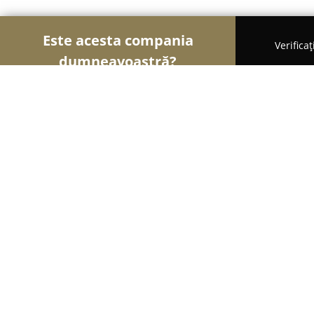
Este acesta compania
Verifica
dumneavoastră?
Șoimii Veterinari
Cabinete Veterinare, Farmacii V
Urgovet
8.3
(139)
Corni-Albeşti, str. Maresal Constantin Prezan,bl. 
Afișează numărul de telefon