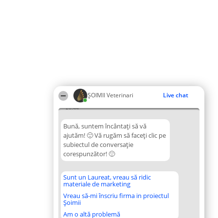
ȘOIMII Veterinari
Live chat
20:44
Bună, suntem încântați să vă
ajutăm! 🙂 Vă rugăm să faceți clic pe
subiectul de conversație
corespunzător! 🙂
Sunt un Laureat, vreau să ridic
materiale de marketing
Vreau să-mi înscriu firma in proiectul
Șoimii
Am o altă problemă