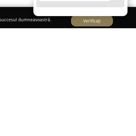
e succesul dumneavoastră.
Verificați
eterinar cu o prezență stabilă în orașul Vaslui,
ții și bunăstării animalelor. Aflat pe Strada
 110, Scara A, la parter, cabinetul oferă o gamă
eterinare, având un rol important în îngrijirea
în comunitate. Activitatea acestui centru medical
nițiative preventive precum vaccinările și
e de complexitate sporită, fiecare caz fiind tratat
 către echipă.