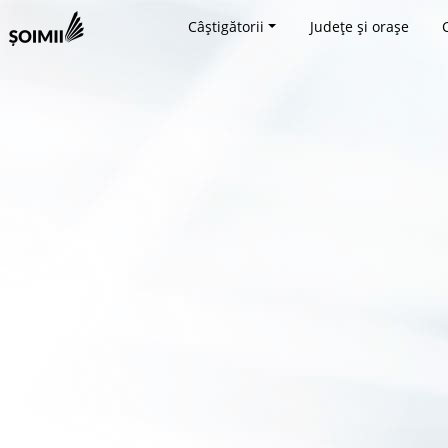
Câștigătorii
Județe și orașe