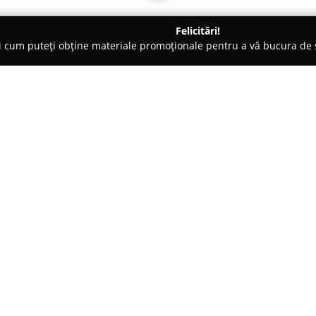
Felicitări!
ți cum puteți obține materiale promoționale pentru a vă bucura d
eterinare, Stomatologie Veterinară - Vaslui
Urgovet
Despre companie:
Urgovet
reprezintă un cabinet v
concentrat pe promovarea sănătă
Mareșal Constantin Prezan, bloc
completă de servicii medicale v
Arată mai multe >>
animalelor de companie aflate 
include consultații de rutină, i
deparazitările, dar și tratament
110 sc. A
cu atenție și profesionalism de