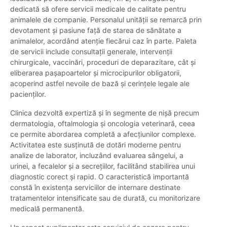
dedicată să ofere servicii medicale de calitate pentru
animalele de companie. Personalul unității se remarcă prin
devotament și pasiune față de starea de sănătate a
animalelor, acordând atenție fiecărui caz în parte. Paleta
de servicii include consultații generale, intervenții
chirurgicale, vaccinări, proceduri de deparazitare, cât și
eliberarea pașapoartelor și microcipurilor obligatorii,
acoperind astfel nevoile de bază și cerințele legale ale
pacienților.
Clinica dezvoltă expertiză și în segmente de nișă precum
dermatologia, oftalmologia și oncologia veterinară, ceea
ce permite abordarea completă a afecțiunilor complexe.
Activitatea este susținută de dotări moderne pentru
analize de laborator, incluzând evaluarea sângelui, a
urinei, a fecalelor și a secrețiilor, facilitând stabilirea unui
diagnostic corect și rapid. O caracteristică importantă
constă în existența serviciilor de internare destinate
tratamentelor intensificate sau de durată, cu monitorizare
medicală permanentă.