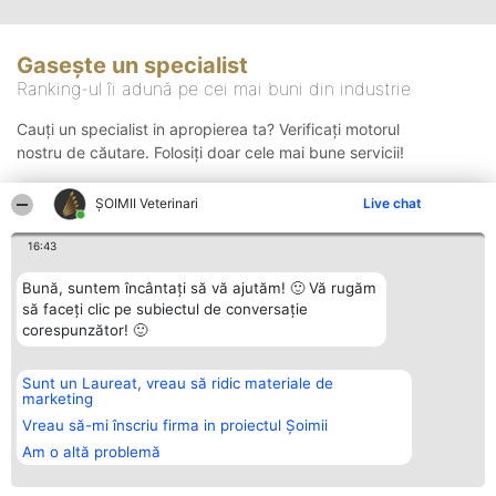
Gasește un specialist
Ranking-ul îi adună pe cei mai buni din industrie
Cauți un specialist in apropierea ta? Verificați motorul
nostru de căutare. Folosiți doar cele mai bune servicii!
ȘOIMII Veterinari
Live chat
Căutare
16:43
Bună, suntem încântați să vă ajutăm! 🙂 Vă rugăm
să faceți clic pe subiectul de conversație
corespunzător! 🙂
Sunt un Laureat, vreau să ridic materiale de
Organizator Ranking
Plebiscyt
Contact
marketing
BRIGHT SOLUTIONS BR SRL
Câștigătorii
Contact
Aleea Timisul De Sus 2 Bl. A30
Lista Tuturor
Vreau să-mi înscriu firma in proiectul Șoimii
Sc. A Et. 4 Ap. 13 Cod 061952
Laureaților
Am o altă problemă
București
Reguli
CUI 36737675
Statut
tel: +40 770 990 492
Politica de