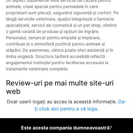
Un aspect suplimentar este serviciul de cazare pentru
animale, creat special pentru perioadele în care
proprietarii sunt plecați, asigurând siguranță și confort. Pe
lângă serviciile veterinare, spațiul integrează o farmacie
specializată, servicii de cosmetică și un pet shop, oferind
o gamă variată de produse și opțiuni de îngrijire.
Personalul, remarcat pentru empatie și implicare,
contribuie la o atmosferă pozitivă pentru animale și
stăpâni. De asemenea, clinica poate oferi asistență și în
limba engleză. Structura tarifară accesibilă reflectă
angajamentul instituției pentru facilitarea accesului la
tratamente veterinare complete.
Review-uri pe mai multe site-uri
web
Doar userii logați au acces la această informație.
Da-
ți click aici pentru a vă loga.
Este acesta compania dumneavoastră
?