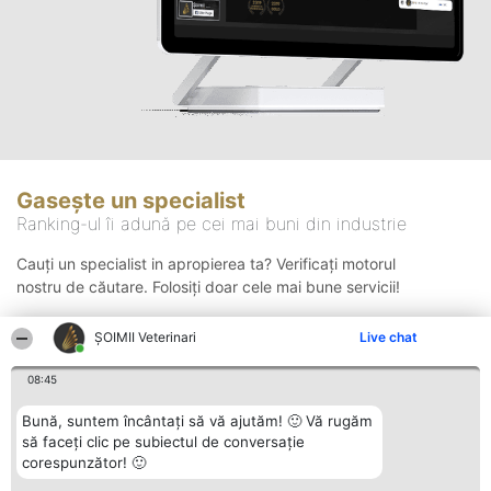
Gasește un specialist
Ranking-ul îi adună pe cei mai buni din industrie
Cauți un specialist in apropierea ta? Verificați motorul
nostru de căutare. Folosiți doar cele mai bune servicii!
ȘOIMII Veterinari
Live chat
Căutare
08:45
Bună, suntem încântați să vă ajutăm! 🙂 Vă rugăm
să faceți clic pe subiectul de conversație
corespunzător! 🙂