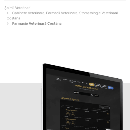
Șoimii Veterinari
Cabinete Veterinare, Farmacii Veterinare, Stomatologie Veterinară -
Costâna
Farmacie Veterinară Costâna