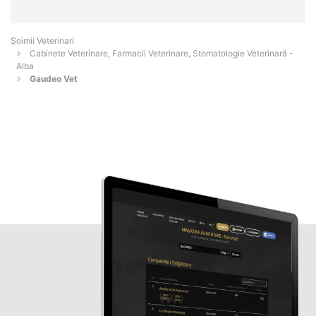
Șoimii Veterinari
Cabinete Veterinare, Farmacii Veterinare, Stomatologie Veterinară -
Alba
Gaudeo Vet