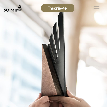
Înscrie-te