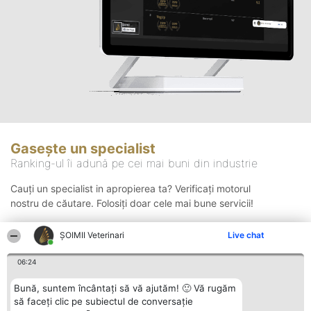
Gasește un specialist
Ranking-ul îi adună pe cei mai buni din industrie
Cauți un specialist in apropierea ta? Verificați motorul
nostru de căutare. Folosiți doar cele mai bune servicii!
ȘOIMII Veterinari
Live chat
Căutare
06:24
Bună, suntem încântați să vă ajutăm! 🙂 Vă rugăm
să faceți clic pe subiectul de conversație