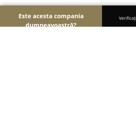
Este acesta compania
Verifica
dumneavoastră?
Șoimii Veterinari
Cabinete Veterinare, Farmacii 
Uni Vet 2 Brazi
9.1
(38)
Târgovişte, Strada Bărăției 12
Afișează numărul de telefon