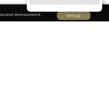
e succesul dumneavoastră.
Verificați
 Brazi
este considerată un reper semnificativ
de companie. Spațiul se evidențiază prin
e sănătatea și bunăstarea animalelor, oferind o
le pentru îngrijire. Oferta include atât hrană
turi de diverse articole necesare rutinei zilnice
i este echipa sa bine instruită, pregătită să
 soluții personalizate, adaptate fiecărui animal în