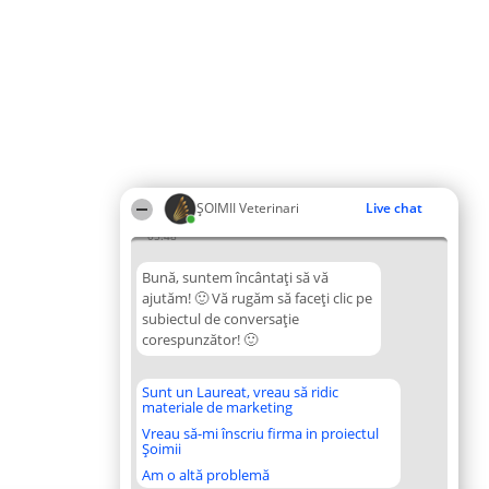
ȘOIMII Veterinari
Live chat
05:48
Bună, suntem încântați să vă
ajutăm! 🙂 Vă rugăm să faceți clic pe
subiectul de conversație
corespunzător! 🙂
Sunt un Laureat, vreau să ridic
materiale de marketing
Vreau să-mi înscriu firma in proiectul
Șoimii
Am o altă problemă