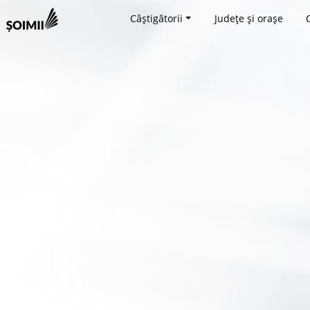
Câștigătorii
Județe și orașe