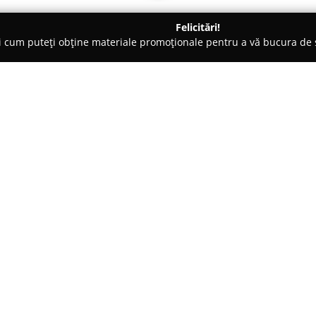
Felicitări!
ți cum puteți obține materiale promoționale pentru a vă bucura d
Veterinare, Stomatologie Veterinară - Târgovişte
Uni Vet 2 Brazi
Despre companie:
Situată în Târgoviște,
Uni Vet 2
pentru cei care dețin animale 
devotamentul manifestat față d
gamă variată de produse esenția
Arată mai multe >>
adecvată, cât și suplimente, ală
de îngrijire a animalelor.
Un punct forte al acestei unităț
furnizeze sfaturi competente și