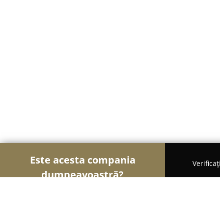
Este acesta compania
Verifica
dumneavoastră?
Șoimii Veterinari
Cabinete Veterinare, Farmacii 