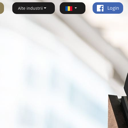
Login
Alte industrii