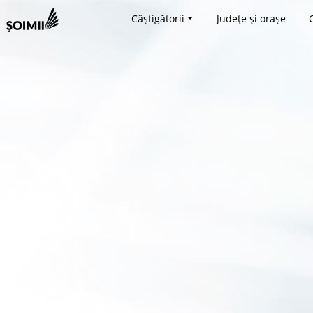
Câștigătorii
Județe și orașe