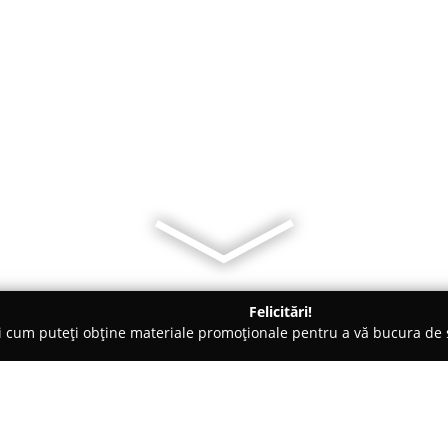
Felicitări!
ți cum puteți obține materiale promoționale pentru a vă bucura d
Veterinare, Stomatologie Veterinară - Bucureşti
FenrisVet