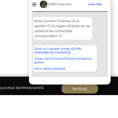
ȘOIMII Veterinari
Live chat
22:50
Bună, suntem încântați să vă
ajutăm! 🙂 Vă rugăm să faceți clic pe
subiectul de conversație
corespunzător! 🙂
Sunt un Laureat, vreau să ridic
materiale de marketing
Vreau să-mi înscriu firma in proiectul
Șoimii
Am o altă problemă
e succesul dumneavoastră.
Verificați