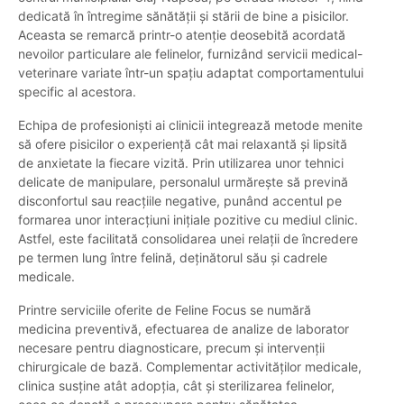
dedicată în întregime sănătății și stării de bine a pisicilor.
Aceasta se remarcă printr-o atenție deosebită acordată
nevoilor particulare ale felinelor, furnizând servicii medical-
veterinare variate într-un spațiu adaptat comportamentului
specific al acestora.
Echipa de profesioniști ai clinicii integrează metode menite
să ofere pisicilor o experiență cât mai relaxantă și lipsită
de anxietate la fiecare vizită. Prin utilizarea unor tehnici
delicate de manipulare, personalul urmărește să prevină
disconfortul sau reacțiile negative, punând accentul pe
formarea unor interacțiuni inițiale pozitive cu mediul clinic.
Astfel, este facilitată consolidarea unei relații de încredere
pe termen lung între felină, deținătorul său și cadrele
medicale.
Printre serviciile oferite de Feline Focus se numără
medicina preventivă, efectuarea de analize de laborator
necesare pentru diagnosticare, precum și intervenții
chirurgicale de bază. Complementar activităților medicale,
clinica susține atât adopția, cât și sterilizarea felinelor,