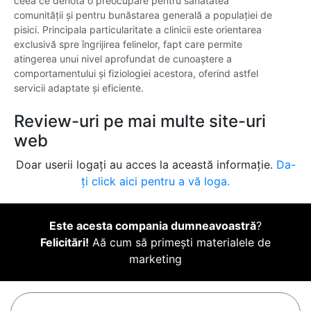
ceea ce denotă o preocupare pentru sănătatea
comunității și pentru bunăstarea generală a populației de
pisici. Principala particularitate a clinicii este orientarea
exclusivă spre îngrijirea felinelor, fapt care permite
atingerea unui nivel aprofundat de cunoaștere a
comportamentului și fiziologiei acestora, oferind astfel
servicii adaptate și eficiente.
Review-uri pe mai multe site-uri
web
Doar userii logați au acces la această informație.
Da-
ți click aici pentru a vă loga.
Este acesta compania dumneavoastră
?
Felicitări!
Aă cum să primești materialele de
marketing