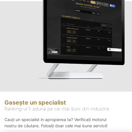
Gasește un specialist
Ranking-ul îi adună pe cei mai buni din industrie
Cauți un specialist in apropierea ta? Verificați motorul
nostru de căutare. Folosiți doar cele mai bune servicii!