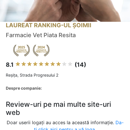
LAUREAT RANKING-UL ȘOIMII
Farmacie Vet Piata Resita
8.1
(14)
Reşiţa, Strada Progresului 2
Despre companie:
Review-uri pe mai multe site-uri
web
Doar userii logați au acces la această informație.
Da-
ți click aici pentru a vă loga.