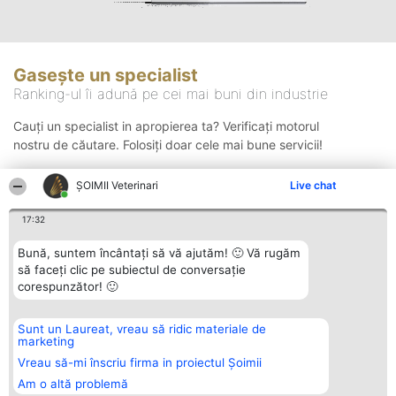
Gasește un specialist
Ranking-ul îi adună pe cei mai buni din industrie
Cauți un specialist in apropierea ta? Verificați motorul
nostru de căutare. Folosiți doar cele mai bune servicii!
ȘOIMII Veterinari
Live chat
Căutare
17:32
Bună, suntem încântați să vă ajutăm! 🙂 Vă rugăm
să faceți clic pe subiectul de conversație
corespunzător! 🙂
Sunt un Laureat, vreau să ridic materiale de
Organizator Ranking
Plebiscyt
Contact
marketing
BRIGHT SOLUTIONS BR SRL
Câștigătorii
Contact
Aleea Timisul De Sus 2 Bl. A30
Lista Tuturor
Vreau să-mi înscriu firma in proiectul Șoimii
Sc. A Et. 4 Ap. 13 Cod 061952
Laureaților
Am o altă problemă
București
Reguli