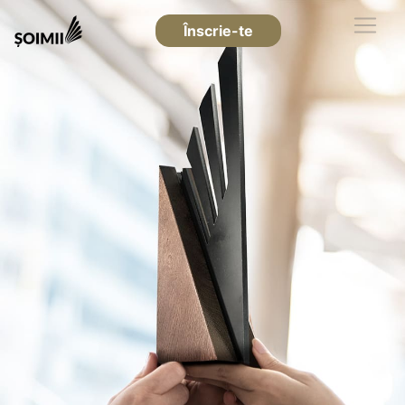
Înscrie-te