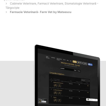
Cabinete Veterinare, Farmacii Veterinare, Stomatologie Veterinară -
Târgovişte
Farmacie Veterinară- Farm Vet by Mateescu