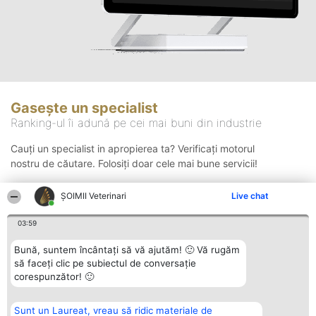
Gasește un specialist
Ranking-ul îi adună pe cei mai buni din industrie
Cauți un specialist in apropierea ta? Verificați motorul
nostru de căutare. Folosiți doar cele mai bune servicii!
ȘOIMII Veterinari
Live chat
Căutare
03:59
Bună, suntem încântați să vă ajutăm! 🙂 Vă rugăm
să faceți clic pe subiectul de conversație
corespunzător! 🙂
Sunt un Laureat, vreau să ridic materiale de
Organizator Ranking
Plebiscyt
Contact