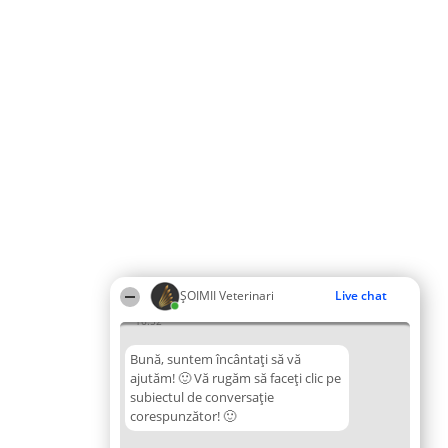
ȘOIMII Veterinari
Live chat
16:52
Bună, suntem încântați să vă
ajutăm! 🙂 Vă rugăm să faceți clic pe
subiectul de conversație
corespunzător! 🙂