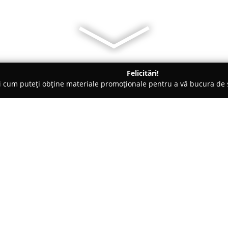
Felicitări!
ți cum puteți obține materiale promoționale pentru a vă bucura d
Veterinare, Stomatologie Veterinară - Cluj-Napoca
Trivet
Despre companie:
Trivet
are o tradiție îndelungat
Napoca, fiind considerată o pr
1996, clinica se dedică sănătăți
pentru o varietate largă de speci
Arată mai multe >>