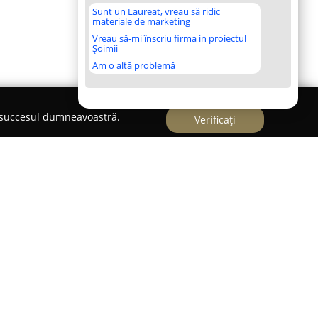
Sunt un Laureat, vreau să ridic
materiale de marketing
Vreau să-mi înscriu firma in proiectul
Șoimii
Am o altă problemă
e succesul dumneavoastră.
Verificați
ă în domeniul medicinei veterinare din Cluj-
ezență marcantă de aproape treizeci de ani. Din
i animalelor de companie, oferind atenție și grijă
i, precum câini, pisici, păsări, reptile, dar și alte