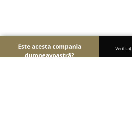
Este acesta compania
Verifica
dumneavoastră?
Șoimii Veterinari
Cabinete Veterinare, Farmacii 
Trivet