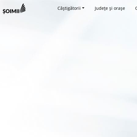
Câștigătorii
Județe și orașe