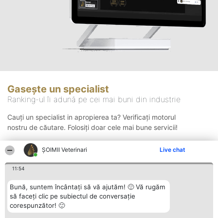
Gasește un specialist
Ranking-ul îi adună pe cei mai buni din industrie
Cauți un specialist in apropierea ta? Verificați motorul
nostru de căutare. Folosiți doar cele mai bune servicii!
ȘOIMII Veterinari
Live chat
Căutare
11:54
Bună, suntem încântați să vă ajutăm! 🙂 Vă rugăm
să faceți clic pe subiectul de conversație
corespunzător! 🙂