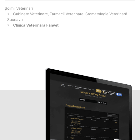
Șoimii Veterinari
Cabinete Veterinare, Farmacii Veterinare, Stomatologie Veterinară -
Suceava
Clinica Veterinara Fanvet