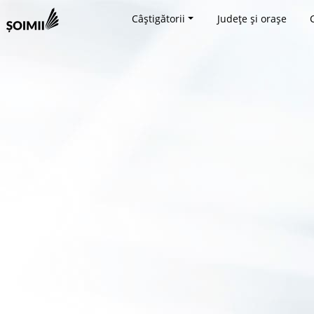
Câștigătorii
Județe și orașe