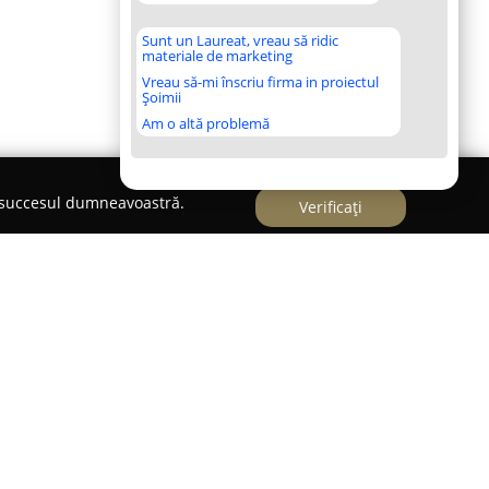
Sunt un Laureat, vreau să ridic
materiale de marketing
Vreau să-mi înscriu firma in proiectul
Șoimii
Am o altă problemă
e succesul dumneavoastră.
Verificați
ializată în sănătatea și îngrijirea animalelor de
rul Bucureștiului. Această unitate medicală oferă
inare și produse necesare, având o echipă