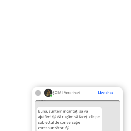
ȘOIMII Veterinari
Live chat
08:46
Bună, suntem încântați să vă
ajutăm! 🙂 Vă rugăm să faceți clic pe
subiectul de conversație
corespunzător! 🙂