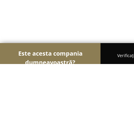
Este acesta compania
Verifica
dumneavoastră?
Șoimii Veterinari
Cabinete Veterinare, Farmacii 
Di pet centrum