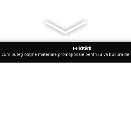
Felicitări!
ți cum puteți obține materiale promoționale pentru a vă bucura d
Veterinare, Stomatologie Veterinară - Bucureşti
Di pet centrum
Despre companie:
Di-Pet
reprezintă o clinică spec
companie, fiind situată în cent
o gamă largă de servicii veter