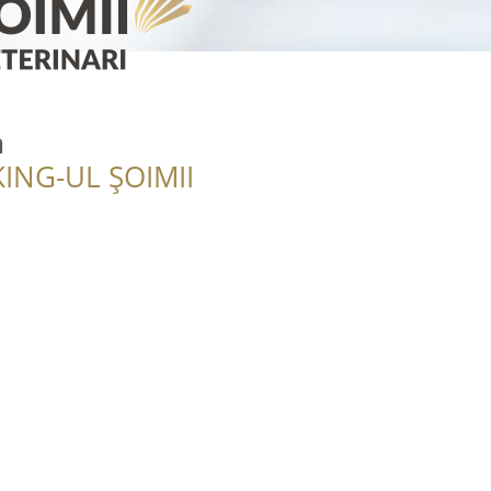
m
ING-UL ȘOIMII