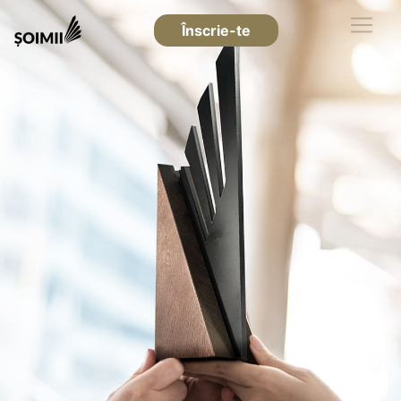
Înscrie-te