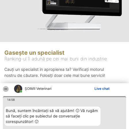
Gasește un specialist
Ranking-ul îi adună pe cei mai buni din industrie
Cauți un specialist in apropierea ta? Verificați motorul
nostru de căutare. Folosiți doar cele mai bune servicii!
ȘOIMII Veterinari
Live chat
Căutare
14:58
Bună, suntem încântați să vă ajutăm! 🙂 Vă rugăm
să faceți clic pe subiectul de conversație
corespunzător! 🙂