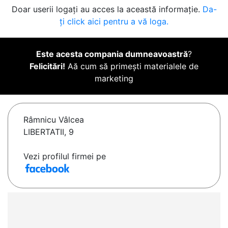
Doar userii logați au acces la această informație.
Da-
ți click aici pentru a vă loga.
Este acesta compania dumneavoastră
?
Felicitări!
Aă cum să primești materialele de
marketing
Râmnicu Vâlcea
LIBERTATII, 9
Vezi profilul firmei pe