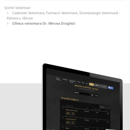
Șoimii Veterinari
Cabinete Veterinare, Farmacii Veterinare, Stomatologie Veterinară -
Râmnicu Vâlcea
Clinica veterinara Dr. Mircea Draghici