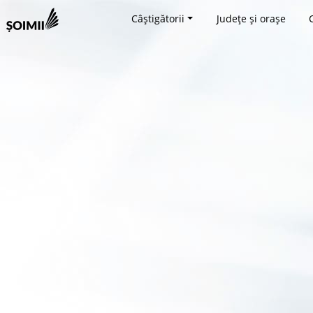
Câștigătorii
Județe și orașe