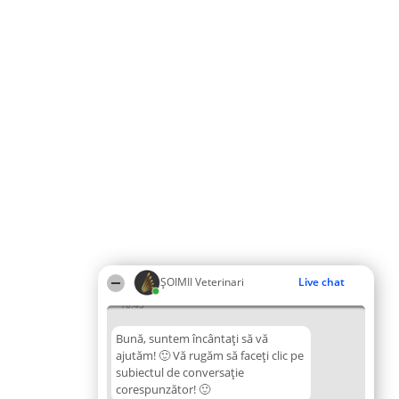
ȘOIMII Veterinari
Live chat
18:45
Bună, suntem încântați să vă
ajutăm! 🙂 Vă rugăm să faceți clic pe
subiectul de conversație
corespunzător! 🙂