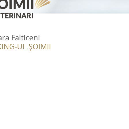
ara Falticeni
ING-UL ȘOIMII