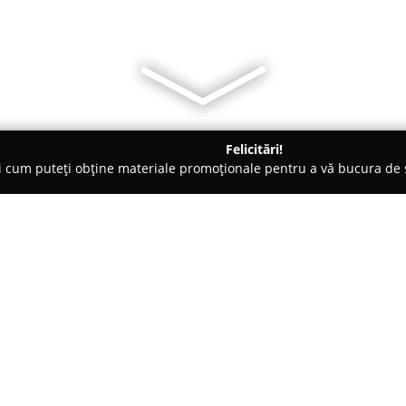
Felicitări!
ți cum puteți obține materiale promoționale pentru a vă bucura d
eterinare, Stomatologie Veterinară - Fălticeni
Clinica veterinara
Despre companie:
Clinica veterinara Falticeni
rep
animalelor de companie din Fălt
Grăniceri Nr. 4, bloc 4, aceast