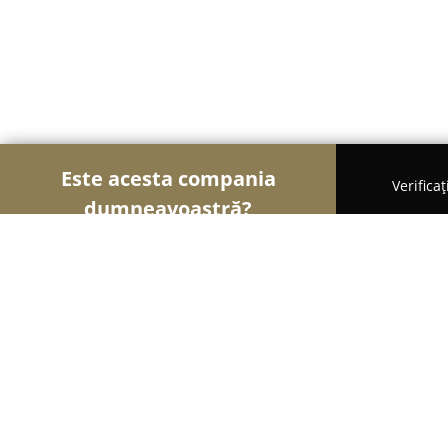
Este acesta compania
Verifica
dumneavoastră?
Șoimii Veterinari
Cabinete Veterinare, Farmacii V
Clinica veterinara Falticeni