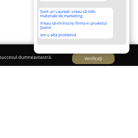
Sunt un Laureat, vreau să ridic
materiale de marketing
Vreau să-mi înscriu firma in proiectul
Șoimii
Am o altă problemă
e succesul dumneavoastră.
Verificați
 Falticeni
rezintă un punct de referință pentru sănătatea
iceni și împrejurimi. Aflată pe Strada 2
ă clinică veterinară furnizează o gamă completă de