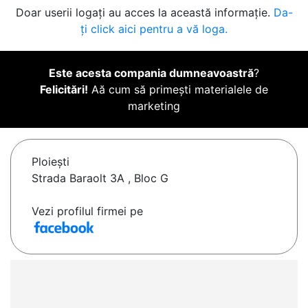
Doar userii logați au acces la această informație.
Da-
ți click aici pentru a vă loga.
Este acesta compania dumneavoastră
?
Felicitări!
Aă cum să primești materialele de
marketing
Ploieşti
Strada Baraolt 3A , Bloc G
Vezi profilul firmei pe