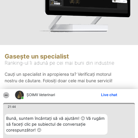
Gasește un specialist
Ranking-ul îi adună pe cei mai buni din industrie
Cauți un specialist in apropierea ta? Verificați motorul
nostru de căutare. Folosiți doar cele mai bune servicii!
ȘOIMII Veterinari
Live chat
Căutare
21:44
Bună, suntem încântați să vă ajutăm! 🙂 Vă rugăm
să faceți clic pe subiectul de conversație
corespunzător! 🙂