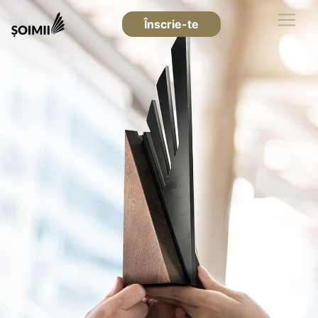
Înscrie-te