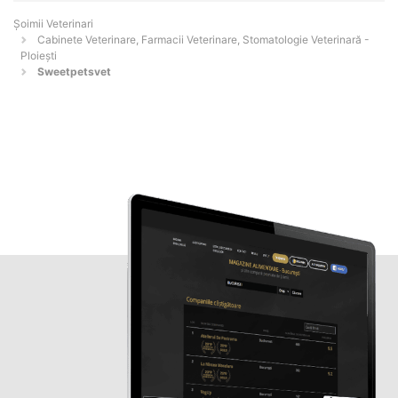
Șoimii Veterinari
Cabinete Veterinare, Farmacii Veterinare, Stomatologie Veterinară -
Ploieşti
Sweetpetsvet