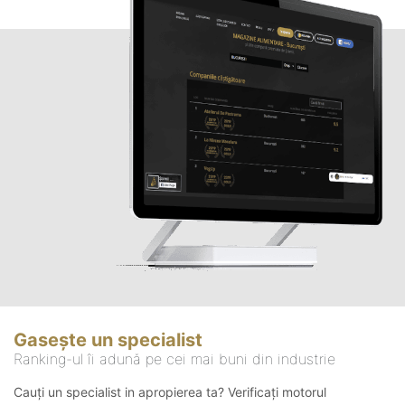
Gasește un specialist
Ranking-ul îi adună pe cei mai buni din industrie
Cauți un specialist in apropierea ta? Verificați motorul