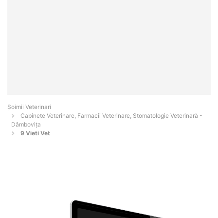
Șoimii Veterinari
Cabinete Veterinare, Farmacii Veterinare, Stomatologie Veterinară -
Dâmboviţa
9 Vieti Vet