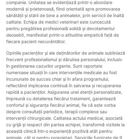
companie. Unitatea se evidențiază printr-o abordare
modernă și prietenoasă, fiind orientată spre promovarea
sănătății și stării de bine a animalelor, prin servicii de înaltă
calitate. Echipa de medici veterinari este cunoscută
pentru pregătirea profesională solidă și devotamentul
deosebit, manifestat printr-o atitudine empatică față de
fiecare pacient necuvântător.
Opiniile pacienților și ale deținătorilor de animale subliniază
frecvent profesionalismul și dăruirea personalului, inclusiv
în gestionarea cazurilor urgente. Sunt raportate
numeroase situații în care intervențiile medicale au fost
încununate de succes chiar și în afara programului,
reflectând implicarea continuă în salvarea și recuperarea
rapidă a pacienților. Asigurarea unei atenții personalizate,
împreună cu detalierea fiecărui tratament, garantează
confortul și siguranța fiecărui animal, fie că este vorba
despre consultații periodice, terapii complexe sau
intervenții chirurgicale. Calitatea actului medical, asociată
cu grijă și respect din partea echipei, transformă vizitele la
această clinică într-o experiență pozitivă atât pentru
animale, cât și pentru proprietari. Serviciile furnizate de 9