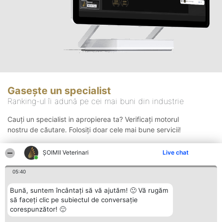
Gasește un specialist
Ranking-ul îi adună pe cei mai buni din industrie
Cauți un specialist in apropierea ta? Verificați motorul
nostru de căutare. Folosiți doar cele mai bune servicii!
ȘOIMII Veterinari
Live chat
Căutare
05:40
Bună, suntem încântați să vă ajutăm! 🙂 Vă rugăm
să faceți clic pe subiectul de conversație
corespunzător! 🙂