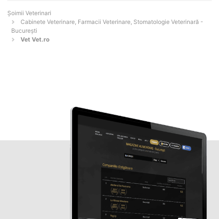
Șoimii Veterinari
Cabinete Veterinare, Farmacii Veterinare, Stomatologie Veterinară -
Bucureşti
Vet Vet.ro