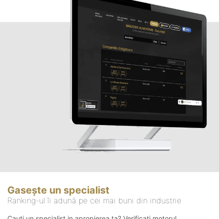
Gasește un specialist
Ranking-ul îi adună pe cei mai buni din industrie
Cauți un specialist in apropierea ta? Verificați motorul