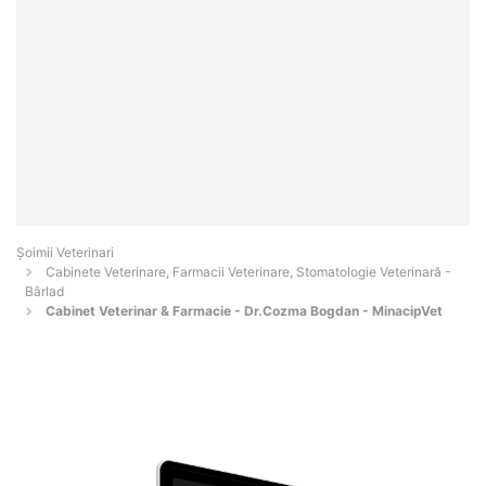
Șoimii Veterinari
Cabinete Veterinare, Farmacii Veterinare, Stomatologie Veterinară -
Bârlad
Cabinet Veterinar & Farmacie - Dr.Cozma Bogdan - MinacipVet