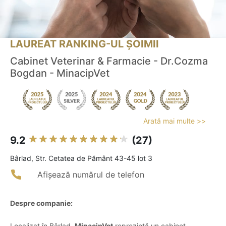
LAUREAT RANKING-UL ȘOIMII
Cabinet Veterinar & Farmacie - Dr.Cozma
Bogdan - MinacipVet
Arată mai multe >>
9.2
(27)
Bârlad, Str. Cetatea de Pământ 43-45 lot 3
Afișează numărul de telefon
Despre companie:
Localizat în Bârlad,
MinacipVet
reprezintă un cabinet