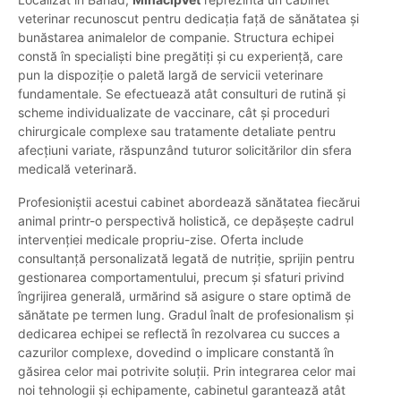
veterinar recunoscut pentru dedicația față de sănătatea și
bunăstarea animalelor de companie. Structura echipei
constă în specialiști bine pregătiți și cu experiență, care
pun la dispoziție o paletă largă de servicii veterinare
fundamentale. Se efectuează atât consulturi de rutină și
scheme individualizate de vaccinare, cât și proceduri
chirurgicale complexe sau tratamente detaliate pentru
afecțiuni variate, răspunzând tuturor solicitărilor din sfera
medicală veterinară.
Profesioniștii acestui cabinet abordează sănătatea fiecărui
animal printr-o perspectivă holistică, ce depășește cadrul
intervenției medicale propriu-zise. Oferta include
consultanță personalizată legată de nutriție, sprijin pentru
gestionarea comportamentului, precum și sfaturi privind
îngrijirea generală, urmărind să asigure o stare optimă de
sănătate pe termen lung. Gradul înalt de profesionalism și
dedicarea echipei se reflectă în rezolvarea cu succes a
cazurilor complexe, dovedind o implicare constantă în
găsirea celor mai potrivite soluții. Prin integrarea celor mai
noi tehnologii și echipamente, cabinetul garantează atât