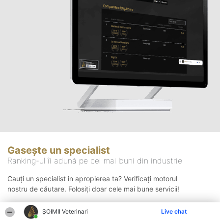
Gasește un specialist
Ranking-ul îi adună pe cei mai buni din industrie
Cauți un specialist in apropierea ta? Verificați motorul
nostru de căutare. Folosiți doar cele mai bune servicii!
ȘOIMII Veterinari
Live chat