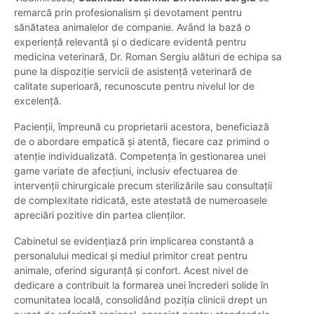
remarcă prin profesionalism și devotament pentru
sănătatea animalelor de companie. Având la bază o
experiență relevantă și o dedicare evidentă pentru
medicina veterinară, Dr. Roman Sergiu alături de echipa sa
pune la dispoziție servicii de asistență veterinară de
calitate superioară, recunoscute pentru nivelul lor de
excelență.
Pacienții, împreună cu proprietarii acestora, beneficiază
de o abordare empatică și atentă, fiecare caz primind o
atenție individualizată. Competența în gestionarea unei
game variate de afecțiuni, inclusiv efectuarea de
intervenții chirurgicale precum sterilizările sau consultații
de complexitate ridicată, este atestată de numeroasele
apreciări pozitive din partea clienților.
Cabinetul se evidențiază prin implicarea constantă a
personalului medical și mediul primitor creat pentru
animale, oferind siguranță și confort. Acest nivel de
dedicare a contribuit la formarea unei încrederi solide în
comunitatea locală, consolidând poziția clinicii drept un