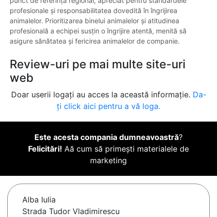
punct de referință regional, apreciat pentru standardele
profesionale și responsabilitatea dovedită în îngrijirea
animalelor. Prioritizarea binelui animalelor și atitudinea
profesională a echipei susțin o îngrijire atentă, menită să
asigure sănătatea și fericirea animalelor de companie.
Review-uri pe mai multe site-uri
web
Doar userii logați au acces la această informație.
Da-
ți click aici pentru a vă loga.
Este acesta compania dumneavoastră
?
Felicitări!
Aă cum să primești materialele de
marketing
Alba Iulia
Strada Tudor Vladimirescu