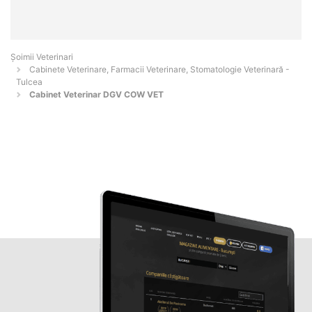
Șoimii Veterinari
Cabinete Veterinare, Farmacii Veterinare, Stomatologie Veterinară -
Tulcea
Cabinet Veterinar DGV COW VET