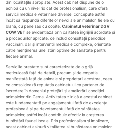
din localitățile apropiate. Acest cabinet dispune de o
echipă cu un nivel ridicat de profesionalism, care oferă
servicii medicale veterinare diverse, concepute astfel
încât să răspundă diferitelor nevoi ale animalelor, fie ele cu
blană, cu pene sau cu copite.
Cabinetul veterinar DGV
COW VET
se evidențiază prin calitatea îngrijirii acordate și
a procedurilor aplicate, ce includ consultații periodice,
vaccinări, dar și intervenții medicale complexe, orientate
către menținerea unei stări optime de sănătate pentru
fiecare animal.
Serviciile prestate sunt caracterizate de o grijă
meticuloasă față de detalii, precum și de empatia
manifestată față de animale și proprietarii acestora, ceea
ce consolidează reputația cabinetului ca partener de
încredere în domeniul protejării și ameliorării condiției
animalelor din Cerna. Activitatea zilnică a acestui cabinet
este fundamentată pe angajamentul față de excelența
profesională și pe devotamentul față de sănătatea
animalelor, astfel încât contribuie efectiv la creșterea
bunăstării faunei locale. Prin profesionalism și implicare,
acest cabinet asigură vitalitatea și bunăstarea animalelor