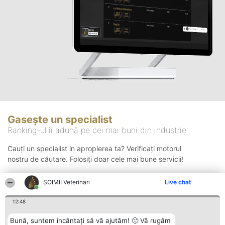
Gasește un specialist
Ranking-ul îi adună pe cei mai buni din industrie
Cauți un specialist in apropierea ta? Verificați motorul
nostru de căutare. Folosiți doar cele mai bune servicii!
ȘOIMII Veterinari
Live chat
Căutare
12:48
Bună, suntem încântați să vă ajutăm! 🙂 Vă rugăm